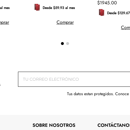
ML
$
1945
.
00
al mes
Desde $59.93 al mes
Desde $129.67
prar
Comprar
Com
s
Tus datos estan protegidos. Conoce
SOBRE NOSOTROS
CONTÁCTANO