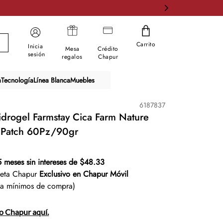
Carrito
Inicia
Mesa
Crédito
sesión
regalos
Chapur
a
Tecnología
Línea Blanca
Muebles
6187837
drogel Farmstay Cica Farm Nature
e Patch 60Pz/90gr
5 meses sin intereses de $48.33
jeta Chapur
Exclusivo en Chapur Móvil
ta mínimos de compra)
to Chapur aquí.