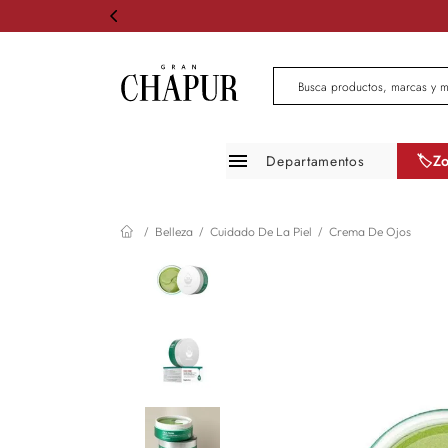
Busca productos, marcas 
Departamentos
🏷️Z
Moda mujer
Belleza
Cuidado De La Piel
Crema De Ojos
Moda hombre
Zapatos
Infantil
Belleza
Mascotas