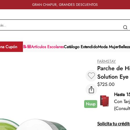
GRAN CHAPUR, GRANDES DESCUENTOS
y más...
ona Cupón
📝🎒Artículos Escolares
Catálogo Extendido
Moda Mujer
Bellez
FARMSTAY
Parche de Hi
Solution Ey
$
725
.
00
Hasta 1
Con Tar
Nuup
(Consul
Solicita tu crédi