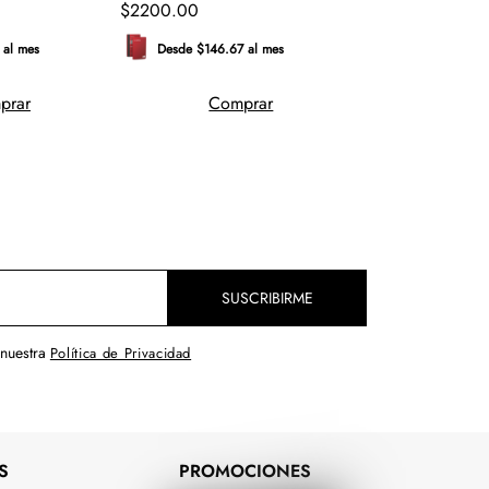
$
2200
.
00
Desde $153.33 
 al mes
Desde $146.67 al mes
Comp
prar
Comprar
SUSCRIBIRME
 nuestra
Política de Privacidad
S
PROMOCIONES