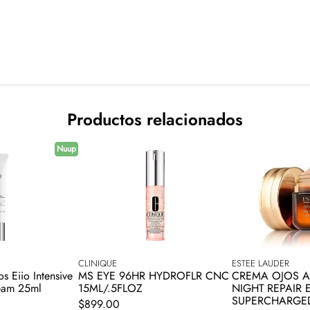
Productos relacionados
Nuup
CLINIQUE
ESTEE LAUDER
s Eiio Intensive
MS EYE 96HR HYDROFLR CNC
CREMA OJOS 
eam 25ml
15ML/.5FLOZ
NIGHT REPAIR 
SUPERCHARGE
$
899
.
00