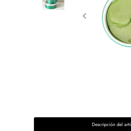
Tecnología
Muebles
Colchones
Línea blanca
Hogar
Juguetería
Deportes
Movilidad
Gourmet
Productos Yucatecos
Descripción del artí
Salud y Bienestar