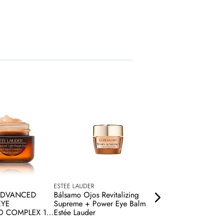
ESTEE LAUDER
ESTEE LAUDER
ADVANCED
Bálsamo Ojos Revitalizing
Crema para Ojos
EYE
Supreme + Power Eye Balm
Resilence Multi-e
D COMPLEX 15
Estée Lauder
$
2300
.
00