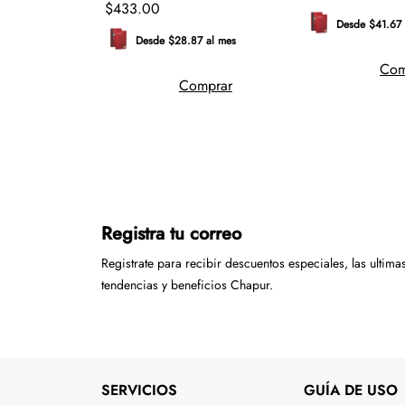
$
433
.
00
3 al mes
Desde $41.67 
Desde $28.87 al mes
mprar
Com
Comprar
Registra tu correo
Registrate para recibir descuentos especiales, las ultima
tendencias y beneficios Chapur.
SERVICIOS
GUÍA DE USO