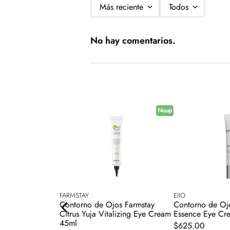
Más reciente
Todos
No hay comentarios.
Nuup
FARMSTAY
EIIO
s Estée Lauder
Contorno de Ojos Farmstay
Contorno de Ojo
effect 15 ml
Citrus Yuja Vitalizing Eye Cream
Essence Eye Cr
45ml
$
625
.
00