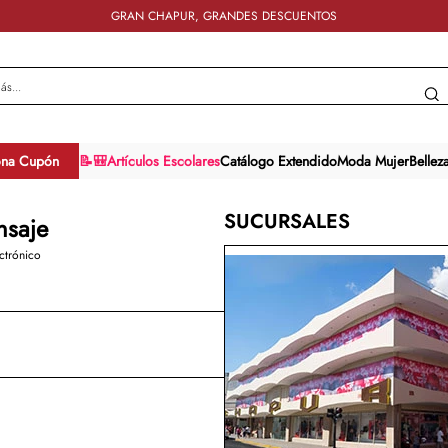
GRAN CHAPUR, GRANDES DESCUENTOS
y más...
ona Cupón
📝🎒Artículos Escolares
Catálogo Extendido
Moda Mujer
Bellez
SUCURSALES
nsaje
ctrónico