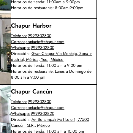
Horarios de tienda:
11:00am a 9:00pm
Horarios de restaurante:
8:00am-9:00pm
Chapur Harbor
Telefono:
9999302800
Correo:
contacto@chapur.com
Whatsapp:
9999302800
Dirección:
Gran Chapur Vía Montejo, Zona In
dustrial, Mérida, Yuc., México
Horarios de tienda:
11:00 am a 9:00 pm
Horarios de restaurante:
Lunes a Domingo de
8:00 am a 9:00 pm
Chapur Cancún
Telefono:
9999302800
Correo:
contacto@chapur.com
Whatsapp:
9999302820
Dirección:
Av. Bonampak Mz1 Lote 1, 77500
Cancún, Q.R., México
Horarios de tienda:
11:00 am a 10:00 pm