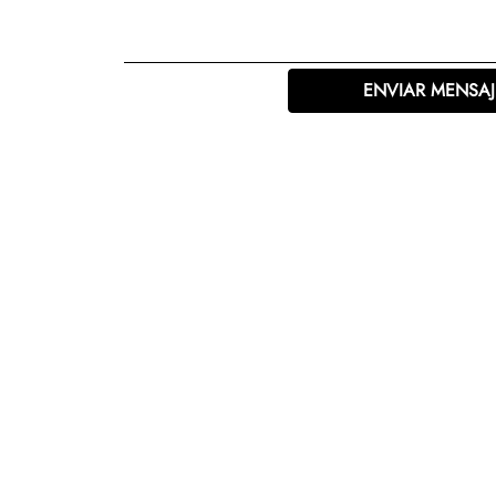
Tecnología
Muebles
ENVIAR MENSAJ
Colchones
Línea blanca
Hogar
Juguetería
Deportes
Gourmet
Productos Yucatecos
Salud y Bienestar