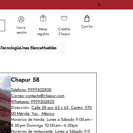
Carrito
Inicia
Mesa
Crédito
sesión
regalos
Chapur
a
Tecnología
Línea Blanca
Muebles
Chapur 58
Telefono:
9999302800
Correo:
contacto@chapur.com
Whatsapp:
9999302820
Dirección:
Calle 58 por 63 y 65, Centro, 970
00 Mérida, Yuc., México
Horarios de tienda:
Lunes a Sábado 9:00 am–
8:30 pm Domingo 10:00 am–4 :00pm
Horarios de restaurante:
Lunes a Sábado 9:0