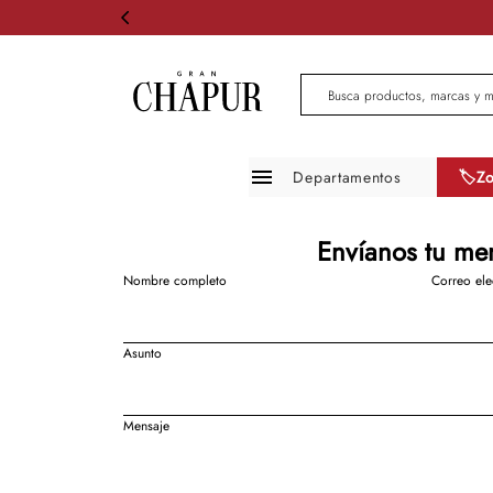
Busca productos, marcas 
Departamentos
🏷️Z
Moda mujer
Envíanos tu me
Moda hombre
Nombre completo
Correo ele
Zapatos
Asunto
Infantil
Belleza
Mensaje
Mascotas