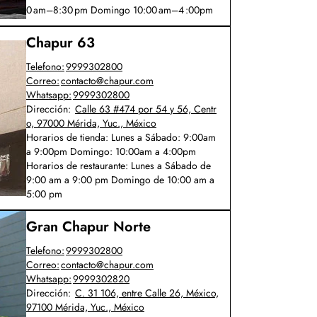
0 am–8:30 pm Domingo 10:00 am–4 :00pm
Chapur 63
Telefono:
9999302800
Correo:
contacto@chapur.com
Whatsapp:
9999302800
Dirección:
Calle 63 #474 por 54 y 56, Centr
o, 97000 Mérida, Yuc., México
Horarios de tienda:
Lunes a Sábado: 9:00am
a 9:00pm Domingo: 10:00am a 4:00pm
Horarios de restaurante:
Lunes a Sábado de
9:00 am a 9:00 pm Domingo de 10:00 am a
5:00 pm
Gran Chapur Norte
Telefono:
9999302800
Correo:
contacto@chapur.com
Whatsapp:
9999302820
Dirección:
C. 31 106, entre Calle 26, México,
97100 Mérida, Yuc., México