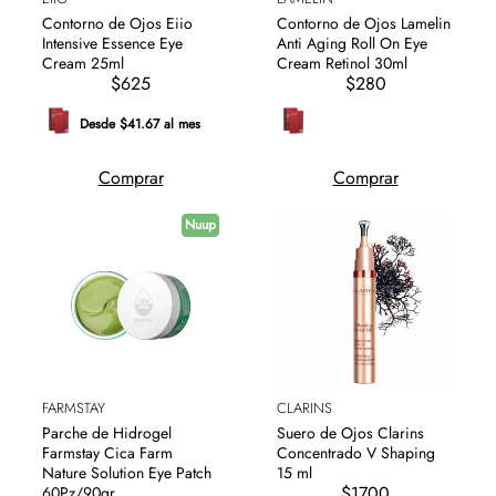
Contorno de Ojos Eiio
Contorno de Ojos Lamelin
Intensive Essence Eye
Anti Aging Roll On Eye
Cream 25ml
Cream Retinol 30ml
$625
$280
Desde $41.67 al mes
Comprar
Comprar
Nuup
FARMSTAY
CLARINS
Parche de Hidrogel
Suero de Ojos Clarins
Farmstay Cica Farm
Concentrado V Shaping
Nature Solution Eye Patch
15 ml
$1700
60Pz/90gr