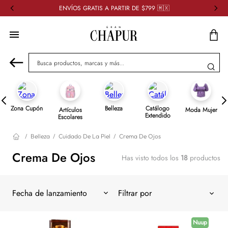
ENVÍOS GRATIS A PARTIR DE $799 🇲🇽
Busca productos, marcas y más...
Zona Cupón
Belleza
Catálogo
Artículos
Moda Mujer
Extendido
Escolares
Belleza
Cuidado De La Piel
Crema De Ojos
Crema De Ojos
Has visto todos los
18
productos
Fecha de lanzamiento
Nuup