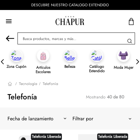
ESTRO CATALOGO EXTENDIDO
ENVÍOS GRA
Busca productos, marcas y más...
Zona Cupón
Belleza
Catálogo
Artículos
Moda Mujer
Extendido
Escolares
Tecnología
Telefonía
Telefonía
Mostrando
40 de 80
Fecha de lanzamiento
Telefonía Liberada
Telefonía Liberada