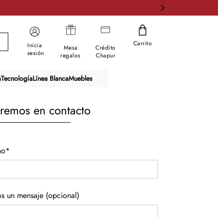
Carrito
Inicia
Mesa
Crédito
sesión
regalos
Chapur
a
Tecnología
Línea Blanca
Muebles
dremos en contacto
no*
s un mensaje (opcional)