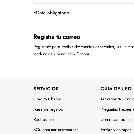
Tecnología
*Dato obligatorio
Muebles
Colchones
Registra tu correo
Línea blanca
Registrate para recibir descuentos especiales, las ultima
Hogar
tendencias y beneficios Chapur.
Juguetería
Deportes
SERVICIOS
GUÍA DE USO
Movilidad
Crédito Chapur
Términos & Condi
Gourmet
Mesa de regalos
Preguntas frecuent
Productos Yucatecos
Restaurante
Cómo comprar en 
Salud y Bienestar
¿Quieres ser proveedor?
Envíos y entregas