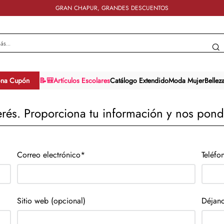
GRAN CHAPUR, GRANDES DESCUENTOS
y más...
ona Cupón
📝🎒Artículos Escolares
Catálogo Extendido
Moda Mujer
Bellez
terés. Proporciona tu información y nos pon
Correo electrónico*
Teléfo
Sitio web (opcional)
Déjano