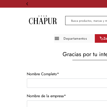
Busca productos, marcas 
Departamentos
🏷️Z
Moda mujer
Gracias por tu in
Moda hombre
Zapatos
Nombre Completo*
Infantil
Belleza
Nombre de la empresa*
Mascotas