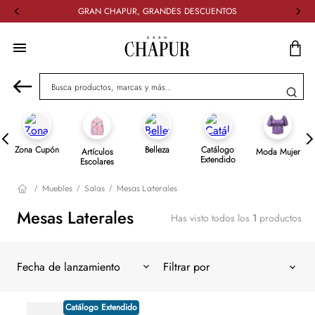
GRAN CHAPUR, GRANDES DESCUENTOS
Busca productos, marcas y más...
Zona Cupón
Belleza
Catálogo
Artículos
Moda Mujer
Extendido
Escolares
Muebles
Salas
Mesas Laterales
Mesas Laterales
Has visto todos los
1
productos
Fecha de lanzamiento
Catálogo Extendido