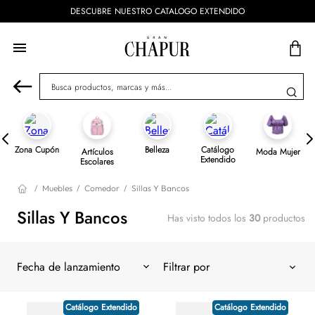
DESCUBRE NUESTRO CATALOGO EXTENDIDO
Busca productos, marcas y más...
Zona Cupón
Belleza
Catálogo
Artículos
Moda Mujer
Extendido
Escolares
Muebles
Comedor
Sillas Y Bancos
Sillas Y Bancos
Has visto todos los
30
productos
Fecha de lanzamiento
Catálogo Extendido
Catálogo Extendido