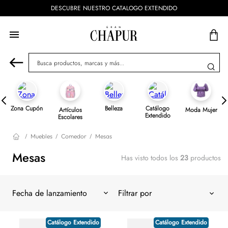
DESCUBRE NUESTRO CATALOGO EXTENDIDO
Busca productos, marcas y más...
Zona Cupón
Belleza
Catálogo
Artículos
Moda Mujer
Extendido
Escolares
Muebles
Comedor
Mesas
Mesas
Has visto todos los
23
productos
Fecha de lanzamiento
Catálogo Extendido
Catálogo Extendido