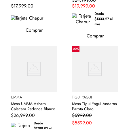
$
24
,
999
.
00
$
17
,
999
.
00
$
19
,
999
.
00
Desde
$1333.27 al
mes
Comprar
Comprar
-
20
%
UMMA
TIGUI YAGUI
Mesa UMMA Azhara
Mesa Tigui Yagui Andarna
Calacara Redonda Blanco
Parota Claro
$
26
,
999
.
00
$
6999
.
00
$
5599
.
00
Desde
$1799.93 al