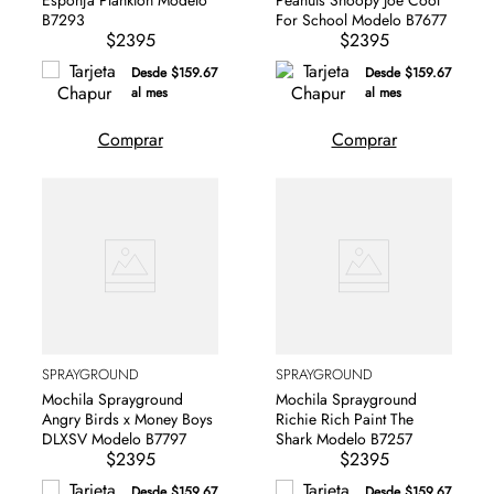
Esponja Plankton Modelo
Peanuts Snoopy Joe Cool
B7293
For School Modelo B7677
$2395
$2395
Desde $159.67
Desde $159.67
al mes
al mes
Comprar
Comprar
SPRAYGROUND
SPRAYGROUND
Mochila Sprayground
Mochila Sprayground
Angry Birds x Money Boys
Richie Rich Paint The
DLXSV Modelo B7797
Shark Modelo B7257
$2395
$2395
Desde $159.67
Desde $159.67