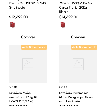
DW80CG5420SREM 24S
7MWGD1930JM De Gas
Gris Medio
Carga Frontal 20Kg
Blanco
$
12
,
699
.
00
$
14
,
699
.
00
Comprar
Comprar
Venta Sobre Pedido
Venta Sobre Pedido
MABE
MABE
Lavadora Mabe
Lavadora Automática
Automática 19 kg Blanca
Mabe 24 kg Aqua Saver
LMA79114VBAK0
con Sanitizado