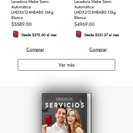
Lavadora Mabe Semi-
Lavadora Mabe Semi-
Automática
Automática
LMDX6124HBAB0 16Kg
LMDX3123HBAB0 13kg
Blanca
Blanca
$
5589
.
00
$
4969
.
00
Desde $372.60 al mes
Desde $331.27 al mes
Comprar
Comprar