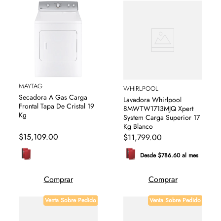
MAYTAG
WHIRLPOOL
Secadora A Gas Carga
Lavadora Whirlpool
Frontal Tapa De Cristal 19
8MWTW1713MJQ Xpert
Kg
System Carga Superior 17
Kg Blanco
$
15
,
109
.
00
$
11
,
799
.
00
Desde $786.60 al mes
Comprar
Comprar
Venta Sobre Pedido
Venta Sobre Pedido