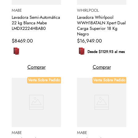
MABE
WHIRLPOOL
Lavadora Semi-Automática
Lavadora Whirlpool
22 kg Blanca Mabe
WWH18ATALN Xpert Dual
LMDX2224HBAB0
Carga Superior 18 Kg
Negro
$
8469
.
00
$
16
,
949
.
00
Desde $1129.93 al mes
Comprar
Comprar
Venta Sobre Pedido
Venta Sobre Pedido
MABE
MABE