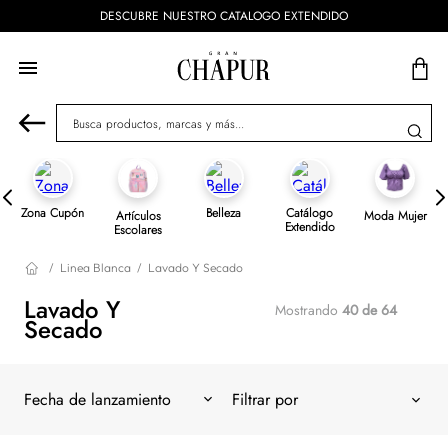
DESCUBRE NUESTRO CATALOGO EXTENDIDO
Busca productos, marcas y más...
Zona Cupón
Belleza
Catálogo
Artículos
Moda Mujer
Extendido
Escolares
Linea Blanca
Lavado Y Secado
Lavado Y
Mostrando
40 de 64
Secado
Fecha de lanzamiento