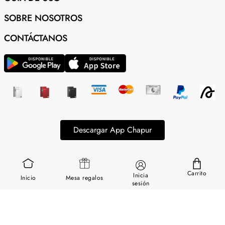
SOBRE NOSOTROS
CONTÁCTANOS
Descargar App Chapur
Síguenos en nuestras redes
Carrito
Inicia
Inicio
Mesa regalos
sesión
Términos & Condiciones
Política de Privacidad