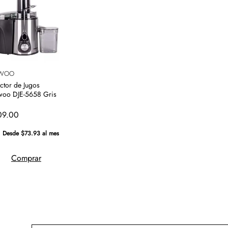
WOO
actor de Jugos
oo DJE-5658 Gris
09
.
00
Desde $73.93 al mes
Comprar