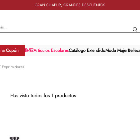
GRAN CHAPUR, GRANDES DESCUENTOS
y más...
ona Cupón
📝🎒Artículos Escolares
Catálogo Extendido
Moda Mujer
Bellez
Y Exprimidores
Has visto todos los
1
productos