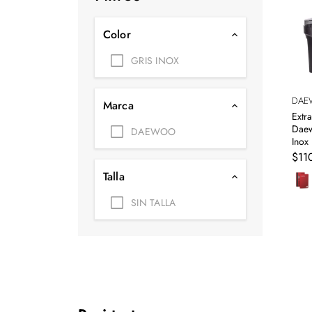
Tecnología
Color
Muebles
GRIS INOX
Colchones
Línea blanca
DAE
Marca
Extr
Hogar
Daew
DAEWOO
Inox
Juguetería
$
11
Talla
Deportes
SIN TALLA
Movilidad
Gourmet
Productos Yucatecos
Salud y Bienestar