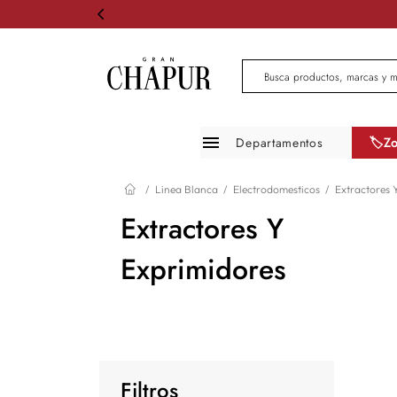
Busca productos, marcas 
Departamentos
🏷️Z
Moda mujer
Linea Blanca
Electrodomesticos
Extractores 
Moda hombre
Extractores Y
Zapatos
Exprimidores
Infantil
Belleza
Mascotas
Filtros