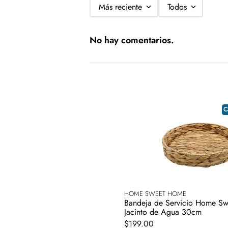
-Los cambios se realizarán únicame
Más reciente
Todos
-La garantía del producto es gesti
No hay comentarios.
C
HOME SWEET HOME
Bandeja de Servicio Home S
Jacinto de Agua 30cm
$
199
.
00