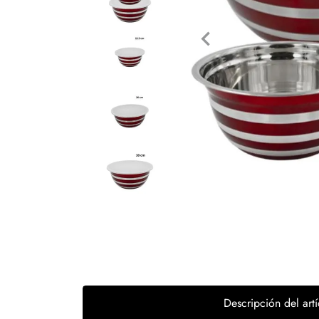
Tecnología
Muebles
Colchones
Línea blanca
Hogar
Juguetería
Deportes
Movilidad
Gourmet
Productos Yucatecos
Descripción del artí
Salud y Bienestar