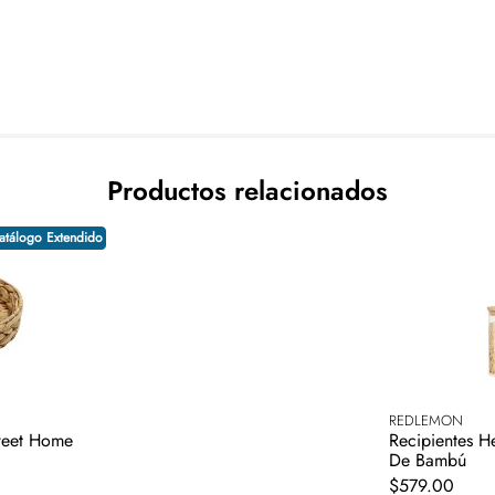
nte si el producto entregado, es diferente al producto pedido ó si esta dañ
onada directamente con el proveedor. Consulta términos y condiciones.
Productos relacionados
atálogo Extendido
REDLEMON
weet Home
Recipientes H
De Bambú
$
579
.
00