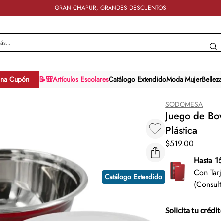
GRAN CHAPUR, GRANDES DESCUENTOS
y más...
ona Cupón
📝🎒Artículos Escolares
Catálogo Extendido
Moda Mujer
Bellez
SODOMESA
Juego de Bo
Plástica
$
519
.
00
Hasta 1
Con Tar
Catálogo Extendido
(Consul
Solicita tu crédi