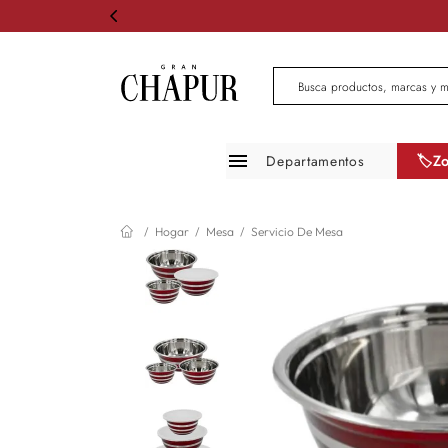
Busca productos, marcas 
Departamentos
🏷️Z
Moda mujer
Hogar
Mesa
Servicio De Mesa
Moda hombre
Zapatos
Infantil
Belleza
Mascotas