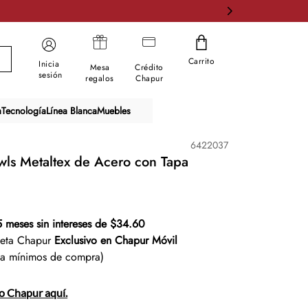
Carrito
Inicia
Mesa
Crédito
sesión
regalos
Chapur
a
Tecnología
Línea Blanca
Muebles
6422037
wls Metaltex de Acero con Tapa
5 meses sin intereses de $34.60
jeta Chapur
Exclusivo en Chapur Móvil
ta mínimos de compra)
to Chapur aquí.