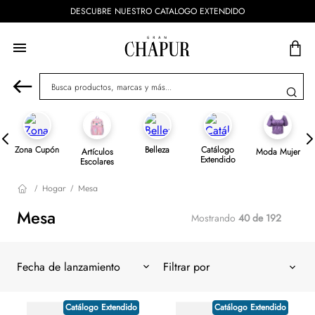
ENVÍOS GRATIS A PARTIR DE $799 🇲🇽
Busca productos, marcas y más...
Zona Cupón
Belleza
Catálogo
Artículos
Moda Mujer
Extendido
Escolares
Hogar
Mesa
Mesa
Mostrando
40 de 192
Fecha de lanzamiento
Catálogo Extendido
Catálogo Extendido