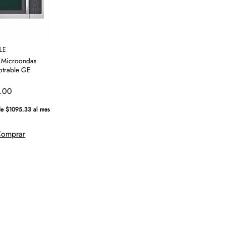
LE
 Microondas
otrable GE
.
00
e $1095.33 al mes
omprar