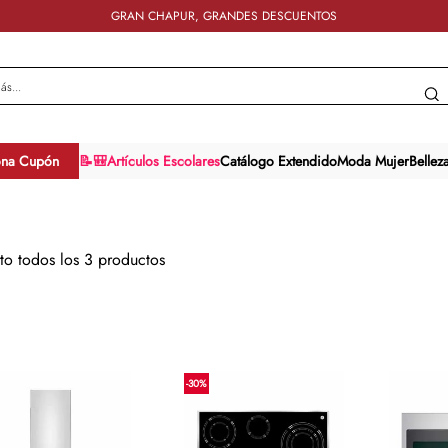
GRAN CHAPUR, GRANDES DESCUENTOS
y más...
ona Cupón
📝🎒Artículos Escolares
Catálogo Extendido
Moda Mujer
Bellez
sto todos los
3
productos
-
30
%