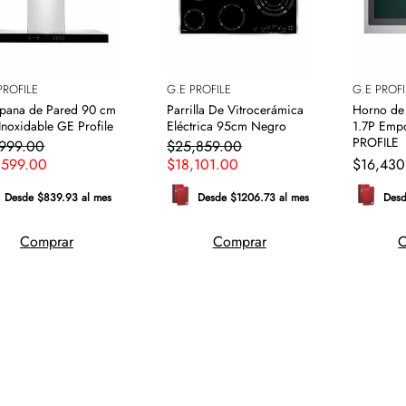
PROFILE
G.E PROFILE
G.E PROFI
ana de Pared 90 cm
Parrilla De Vitrocerámica
Horno de
Inoxidable GE Profile
Eléctrica 95cm Negro
1.7P Emp
PROFILE
999
.
00
$
25
,
859
.
00
,
599
.
00
$
18
,
101
.
00
$
16
,
430
Desde $839.93 al mes
Desde $1206.73 al mes
Desd
Comprar
Comprar
C