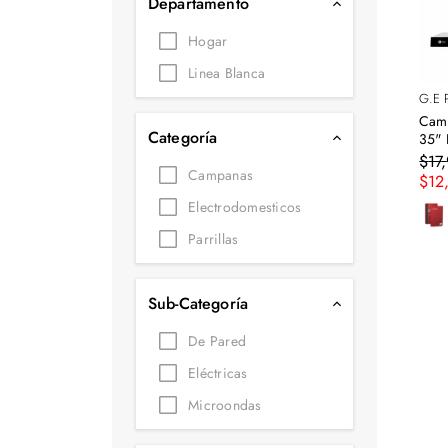
Departamento
Tecnología
Hogar
Muebles
Linea Blanca
Colchones
G.E 
Camp
Línea blanca
Categoría
35" 
$
17
,
Campanas
Hogar
$
12
Electrodomesticos
Juguetería
Parrillas
Deportes
Movilidad
Sub-Categoría
De Pared
Gourmet
Eléctricas
Productos Yucatecos
Microondas
Salud y Bienestar