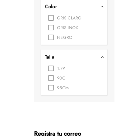
Color
GRIS CLARO
GRIS INOX
NEGRO
Talla
1.7P
90C
95CM
Registra tu correo