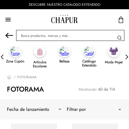
DESCUBRE NUESTRO CATALOGO EXTENDIDO
Busca productos, marcas y más...
Zona Cupón
Belleza
Catálogo
Artículos
Moda Mujer
Extendido
Escolares
FOTORAMA
FOTORAMA
Mostrando
40 de 114
Fecha de lanzamiento