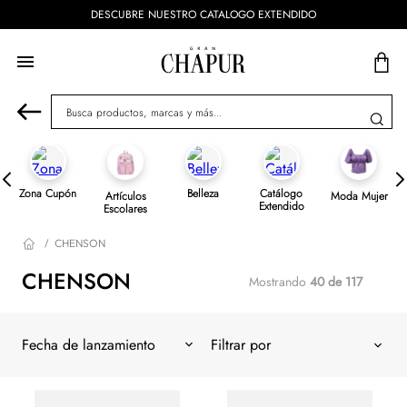
DESCUBRE NUESTRO CATALOGO EXTENDIDO
Busca productos, marcas y más...
Zona Cupón
Belleza
Catálogo
Artículos
Moda Mujer
Extendido
Escolares
CHENSON
CHENSON
Mostrando
40 de 117
Fecha de lanzamiento