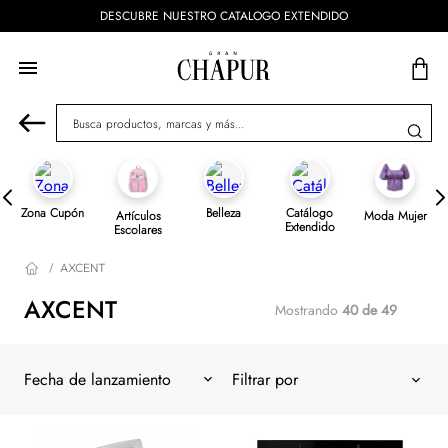
CATALOGO EXTENDIDO
ENVÍOS GRATIS A P
Busca productos, marcas y más...
Zona Cupón
Belleza
Catálogo
Artículos
Moda Mujer
Extendido
Escolares
AXCENT
AXCENT
Mostrando
40 de 49
Fecha de lanzamiento