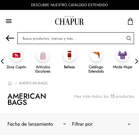
DESCUBRE NUESTRO CATALOGO EXTENDIDO
Busca productos, marcas y más...
Zona Cupón
Artículos
Belleza
Catálogo
Moda Mujer
Escolares
Extendido
AMERICAN BAGS
AMERICAN
Has visto todos los
15
productos
BAGS
Fecha de lanzamiento