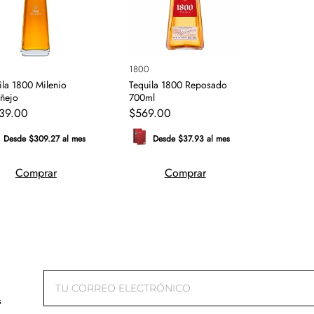
0
1800
ila 1800 Milenio
Tequila 1800 Reposado
añejo
700ml
39
.
00
$
569
.
00
Desde $309.27 al mes
Desde $37.93 al mes
Comprar
Comprar
s