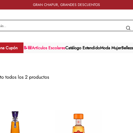
GRAN CHAPUR, GRANDES DESCUENTOS
y más...
ona Cupón
📝🎒Artículos Escolares
Catálogo Extendido
Moda Mujer
Bellez
sto todos los
2
productos