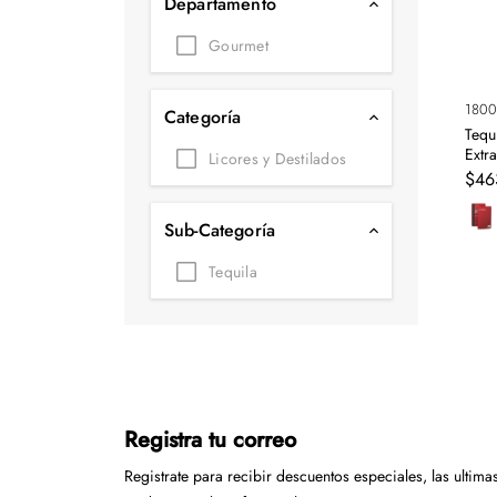
Departamento
Tecnología
Gourmet
Muebles
Colchones
180
Categoría
Tequ
Línea blanca
Extr
Licores y Destilados
$
46
Hogar
Sub-Categoría
Juguetería
Tequila
Deportes
Movilidad
Gourmet
Productos Yucatecos
Registra tu correo
Salud y Bienestar
Registrate para recibir descuentos especiales, las ultima