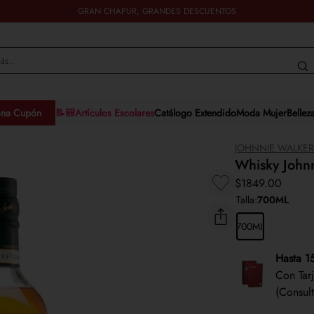
GRAN CHAPUR, GRANDES DESCUENTOS
y más...
ona Cupón
📝🎒Artículos Escolares
Catálogo Extendido
Moda Mujer
Bellez
JOHNNIE WALKE
Whisky John
$
1849
.
00
Talla
:
700ML
700ML
Hasta 1
Con Tar
(Consul