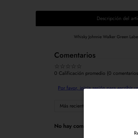
Descripción del artí
Whisky Johnnie Walker Green Labe
Comentarios
☆
☆
☆
☆
☆
0 Calificación promedio
(0 comentarios
Por favor, inicia sesión para escribir 
Más reciente
Todos
No hay comentarios.
R