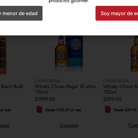
productos gourmet.
y menor de edad
Soy mayor de e
Productos relacionados
CHIVAS REGAL
CHIVAS REGAL
 Black Bush
Whisky Chivas Regal 18 años
Whisky Chivas R
750ml
750ml
$
1999
.
00
$
599
.
00
al mes
Desde $133.27 al mes
Desde $39.93 
prar
Comprar
Com