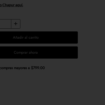
to Chapur aquí.
Añadir al carrito
Comprar ahora
n compras mayores a $799.00