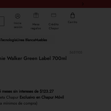
Carrito
Inicia
Mesa
Crédito
sesión
regalos
Chapur
a
Tecnología
Línea Blanca
Muebles
R
5651105
nie Walker Green Label 700ml
5 meses sin intereses de $123.27
jeta Chapur
Exclusivo en Chapur Móvil
ta mínimos de compra)