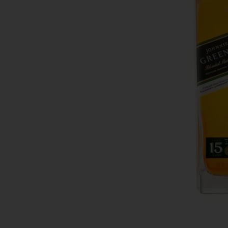
Tecnología
Muebles
Colchones
Línea blanca
Hogar
Juguetería
Deportes
Movilidad
Gourmet
Productos Yucatecos
Salud y Bienestar