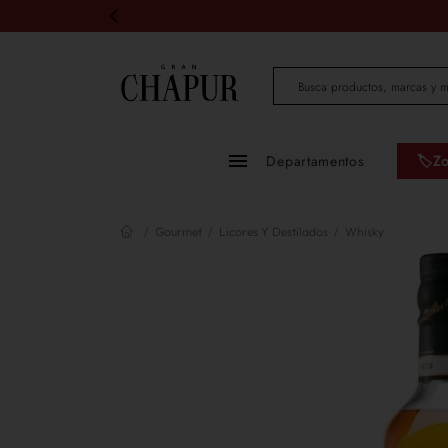
Busca productos, marcas 
Departamentos
🏷️Z
Moda mujer
Gourmet
Licores Y Destilados
Whisky
Moda hombre
Zapatos
Infantil
Belleza
Mascotas