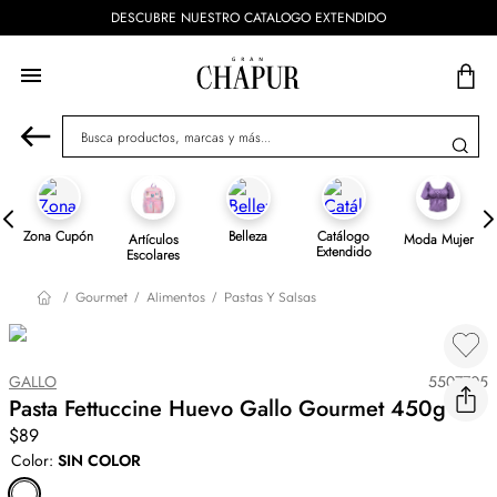
DESCUBRE NUESTRO CATALOGO EXTENDIDO
Busca productos, marcas y más...
Zona Cupón
Belleza
Catálogo
Artículos
Moda Mujer
Extendido
Escolares
Gourmet
Alimentos
Pastas Y Salsas
GALLO
5507705
Pasta Fettuccine Huevo Gallo Gourmet 450g
$89
Color
:
SIN COLOR