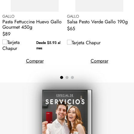
GALLO
GALLO
G
Pasta Fettuccine Huevo Gallo
Salsa Pesto Verde Gallo 190g
P
Gourmet 450g
M
$65
$89
Desde $5.93 al
mes
Comprar
Comprar