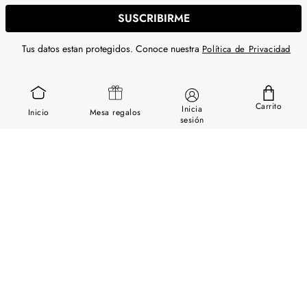
SUSCRIBIRME
Tus datos estan protegidos. Conoce nuestra
Política de Privacidad
SERVICIOS
Carrito
Inicia
Inicio
Mesa regalos
GUÍA DE USO
sesión
SOBRE NOSOTROS
CONTÁCTANOS
Descargar App Chapur