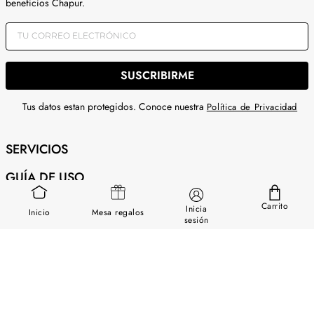
beneficios Chapur.
SUSCRIBIRME
Tus datos estan protegidos. Conoce nuestra
Política de Privacidad
SERVICIOS
GUÍA DE USO
SOBRE NOSOTROS
Carrito
Inicia
Inicio
Mesa regalos
sesión
CONTÁCTANOS