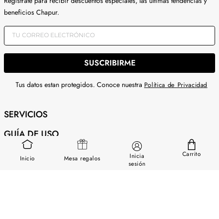
Registrate para recibir descuentos especiales, las ultimas tendencias y
beneficios Chapur.
SUSCRIBIRME
Tus datos estan protegidos. Conoce nuestra
Política de Privacidad
SERVICIOS
GUÍA DE USO
SOBRE NOSOTROS
Carrito
Inicia
Inicio
Mesa regalos
sesión
CONTÁCTANOS