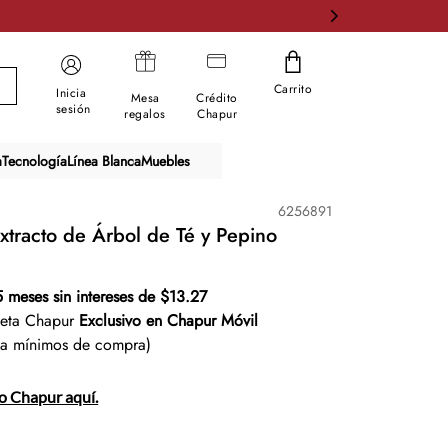
Carrito
Inicia
Mesa
Crédito
sesión
regalos
Chapur
a
Tecnología
Línea Blanca
Muebles
6256891
xtracto de Árbol de Té y Pepino
5 meses sin intereses de $13.27
jeta Chapur
Exclusivo en Chapur Móvil
ta mínimos de compra)
to Chapur aquí.