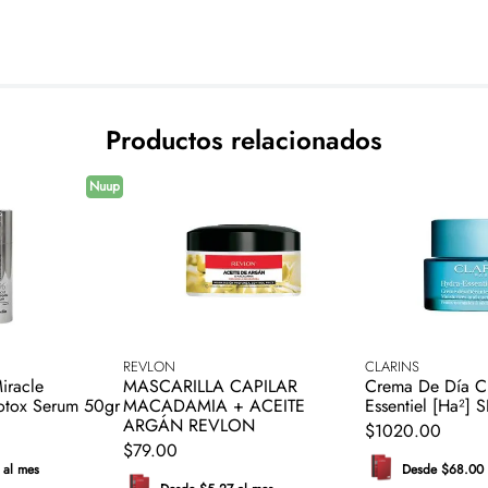
Productos relacionados
Nuup
REVLON
CLARINS
iracle
MASCARILLA CAPILAR
Crema De Día Cl
tox Serum 50gr
MACADAMIA + ACEITE
Essentiel [Ha²]
ARGÁN REVLON
$
1020
.
00
$
79
.
00
 al mes
Desde $68.00 