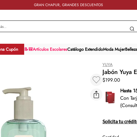
GRAN CHAPUR, GRANDES DESCUENTOS
y más...
ona Cupón
📝🎒Artículos Escolares
Catálogo Extendido
Moda Mujer
Bellez
YUYA
Jabón Yuya E
$
199
.
00
Hasta 1
Con Tar
(Consul
Solicita tu crédi