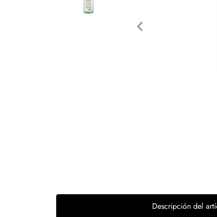
Tecnología
Muebles
Colchones
Línea blanca
Hogar
Juguetería
Deportes
Movilidad
Gourmet
Productos Yucatecos
Descripción del artí
Salud y Bienestar