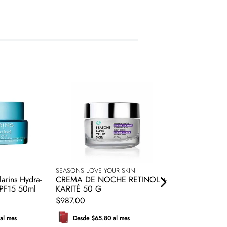
SEASONS LOVE YOUR SKIN
CLINIQUE
arins Hydra-
CREMA DE NOCHE RETINOL +
BASE DE MAQUI
 SPF15 50ml
KARITÉ 50 G
BETTER SPF 15 
$
987
.
00
$
899
.
00
al mes
Desde $65.80 al mes
Desde $59.93 a