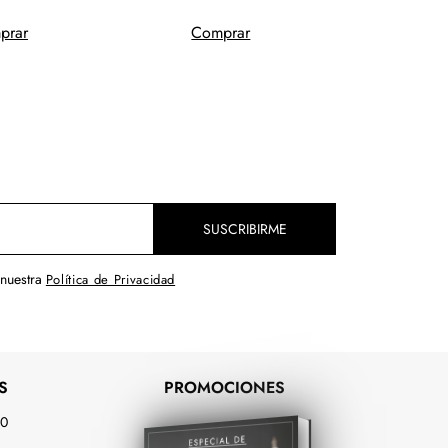
prar
Comprar
Comp
SUSCRIBIRME
 nuestra
Política de Privacidad
S
PROMOCIONES
00