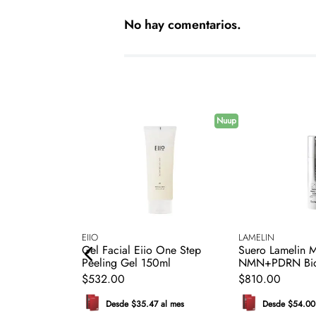
No hay comentarios.
Nuup
EIIO
LAMELIN
ILLAJE EVEN
Gel Facial Eiio One Step
Suero Lamelin M
 CN 28 IVORY
Peeling Gel 150ml
NMN+PDRN Bio
$
532
.
00
$
810
.
00
 al mes
Desde $35.47 al mes
Desde $54.00