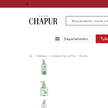
Busca productos, marcas 
Departamentos
🏷️Z
Moda mujer
Belleza
Cuidado De La Piel
Rostro
Moda hombre
Zapatos
Infantil
Belleza
Mascotas