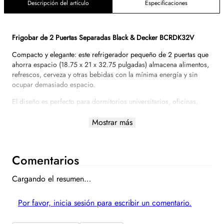
Descripción del artículo
Especificaciones
Frigobar de 2 Puertas Separadas Black & Decker BCRDK32V
Compacto y elegante: este refrigerador pequeño de 2 puertas que
ahorra espacio (18.75 x 21 x 32.75 pulgadas) almacena alimentos,
refrescos, cerveza y otras bebidas con la mínima energía y sin
ocupar demasiado espacio.
El diseño es perfecto para dormitorios universitarios, oficinas,
garajes, bares en casa, apartamentos pequeños y campistas de
caravana.
Mostrar más
Separado 0.9 CU. FT. Congelador verdadero: los 2 estantes de
cristal extraíbles amplían el espacio de almacenamiento y hacen
que el refrigerador sea fácil de limpiar.
Comentarios
El almacenamiento adicional de la puerta se adapta a seis latas de
Cargando el resumen…
12 onzas (como refresco y cerveza), pequeños recipientes en el
estante superior y almacenamiento de puerta de 2 litros para
botellas más altas. Crisper de ancho completo para frutas y
Por favor, inicia sesión para escribir un comentario.
verduras.