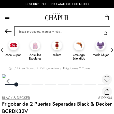
EXTENDIDO
ENVÍOS GRATIS A PARTIR DE $
Busca productos, marcas y más...
Zona Cupón
Artículos
Belleza
Catálogo
Moda Mujer
Escolares
Extendido
Linea Blanca
Refrigeración
Frigobares Y Cavas
BLACK & DECKER
6199904
Frigobar de 2 Puertas Separadas Black & Decker
BCRDK32V