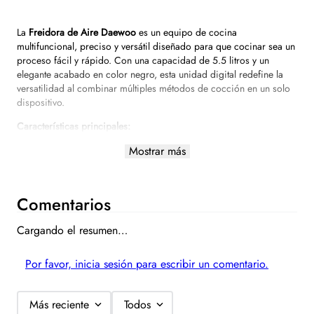
La
Freidora de Aire Daewoo
es un equipo de cocina
multifuncional, preciso y versátil diseñado para que cocinar sea un
proceso fácil y rápido. Con una capacidad de 5.5 litros y un
elegante acabado en color negro, esta unidad digital redefine la
versatilidad al combinar múltiples métodos de cocción en un solo
dispositivo.
Características principales:
Innovador Sistema Dual:
Cambia entre freír y asar con un simple
Mostrar más
giro de 180°. Al dar la vuelta a la parte superior de la máquina y
colocarla sobre una superficie plana, se habilita el uso del sartén
grill para cocinar alimentos de forma práctica y deliciosa.
Comentarios
Función de Deshidratación:
Amplía tus posibilidades culinarias
con su capacidad para deshidratar frutas o carne, permitiéndote
Cargando el resumen…
obtener bocadillos nutritivos y sabrosos de manera sencilla.
Control Digital y Precisión:
Su interfaz digital permite una gestión
Por favor, inicia sesión para escribir un comentario.
exacta de las funciones, asegurando resultados óptimos tanto en
fritura de aire como en modo parrilla.
Más reciente
Todos
Capacidad Familiar:
Con 5.5 litros, ofrece el espacio ideal para