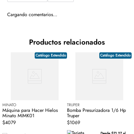
preparar diversas recetas, desde platillos principales hasta snacks
saludables.
Cargando comentarios…
Diseño 3 en 1:
Funciona como freidora de aire, parrilla (grill) y
deshidratador, optimizando el espacio en tu cocina con un equipo
multi-funcional.
Productos relacionados
Catálogo Extendido
Catálogo Extendido
MINATO
TRUPER
E
Máquina para Hacer Hielos
Bomba Presurizadora 1/6 Hp
R
Minato MIMK01
Truper
$4079
$1069
Desde $71.27 al