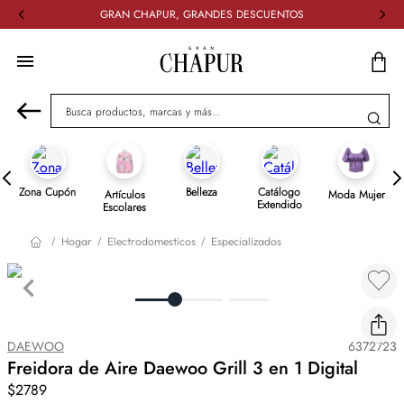
GRAN CHAPUR, GRANDES DESCUENTOS
Busca productos, marcas y más...
Zona Cupón
Belleza
Catálogo
Artículos
Moda Mujer
Extendido
Escolares
Hogar
Electrodomesticos
Especializados
DAEWOO
6372723
Freidora de Aire Daewoo Grill 3 en 1 Digital
$2789