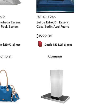
ASA
ESSENS CASA
lmohada Essens
Set de Edredón Essens
 Pack Blanco
Casa Berlin Azul Fuerte
0
$
1999
.
00
e $29.93 al mes
Desde $133.27 al mes
omprar
Comprar