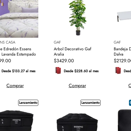
ENS CASA
GAF
GAF
de Edredón Essens
Arbol Decorativo Gaf
Bandeja D
 Lavanda Estampado
Aralia
Dalva
99
.
00
$
3429
.
00
$
2129
.
0
Desde $133.27 al mes
Desde $228.60 al mes
Desd
Comprar
Comprar
C
Lanzamiento
Lanzamiento