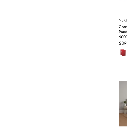
Tecnología
Muebles
NEXT
Colchones
Cons
Pand
6000
Línea blanca
$
39
Hogar
Juguetería
Deportes
Movilidad
Gourmet
Productos Yucatecos
Salud y Bienestar