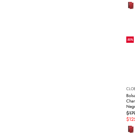
-
30
%
CLO
Bols
Char
Neg
$
17
$
12