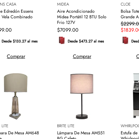
ENS CASA
MIDEA
CLOE
de Edredón Essens
Aire Acondicionado
Bolsa Tot
 Vela Combinado
Midea Portátil 12 BTU Solo
Grande A
Frio 127V
$
2299
.
0
99
.
00
$
7099
.
00
$
1839
.
0
Desde $133.27 al mes
Desde $473.27 al mes
Desd
Comprar
Comprar
C
 LITE
BRITE LITE
WHIRLPO
para De Mesa AM648
Lámpara De Mesa AM551
Estufa de
e
BG Cafeto
Whirlpool