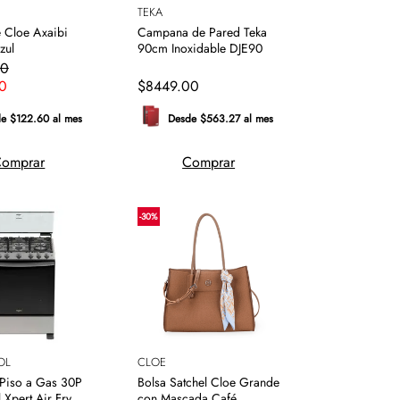
TEKA
e Cloe Axaibi
Campana de Pared Teka
zul
90cm Inoxidable DJE90
0
0
$
8449
.
00
e $122.60 al mes
Desde $563.27 al mes
omprar
Comprar
-
30
%
OL
CLOE
 Piso a Gas 30P
Bolsa Satchel Cloe Grande
 Xpert Air Fry
con Mascada Café