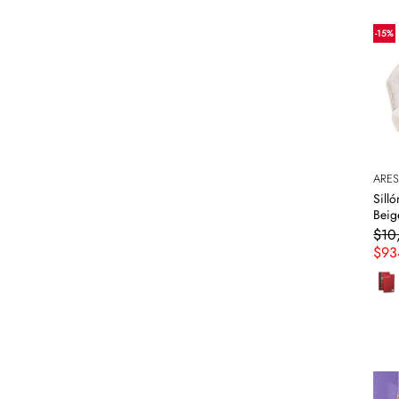
-
15
%
ARE
Sill
Beig
$
10
$
93