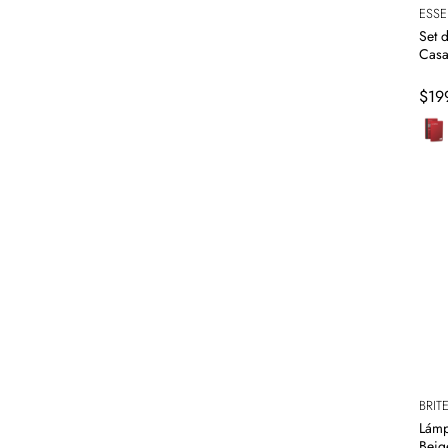
ESS
Set 
Casa
$
19
BRITE
Lám
Beig