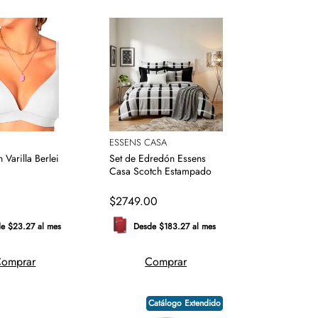
ESSENS CASA
n Varilla Berlei
Set de Edredón Essens
Casa Scotch Estampado
0
$
2749
.
00
e $23.27 al mes
Desde $183.27 al mes
omprar
Comprar
Catálogo Extendido