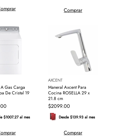
omprar
Comprar
AXCENT
 A Gas Carga
Maneral Axcent Para
pa De Cristal 19
Cocina ROSELLA 29 x
21.8 cm
.
00
$
2099
.
00
e $1007.27 al mes
Desde $139.93 al mes
omprar
Comprar