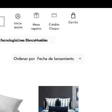
Carrito
Inicia
Mesa
Crédito
sesión
regalos
Chapur
a
Tecnología
Línea Blanca
Muebles
Ordenar por
Fecha de lanzamiento