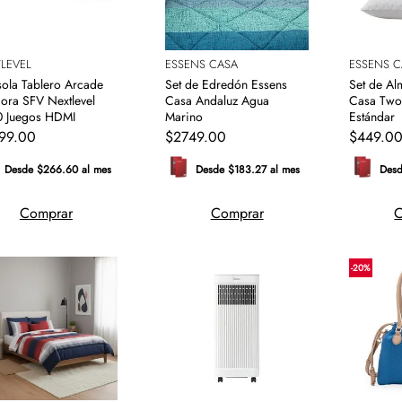
LEVEL
ESSENS CASA
ESSENS C
ola Tablero Arcade
Set de Edredón Essens
Set de A
ora SFV Nextlevel
Casa Andaluz Agua
Casa Two
 Juegos HDMI
Marino
Estándar
99
.
00
$
2749
.
00
$
449
.
0
Desde $266.60 al mes
Desde $183.27 al mes
Desd
Comprar
Comprar
C
-
20
%