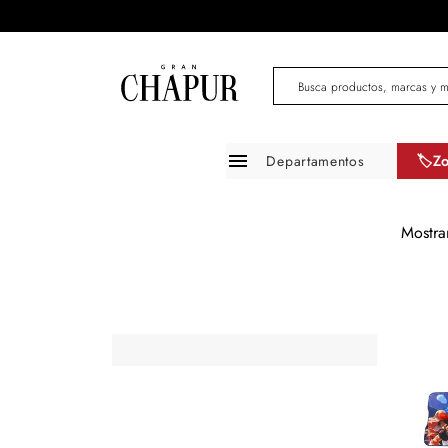
Busca productos, marcas 
Departamentos
🏷️Z
Moda mujer
Mostr
Moda hombre
Zapatos
Infantil
Belleza
Mascotas