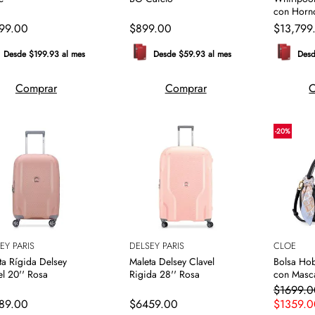
con Hor
99
.
00
$
899
.
00
$
13
,
799
Desde $199.93 al mes
Desde $59.93 al mes
Desd
Comprar
Comprar
C
-
20
%
EY PARIS
DELSEY PARIS
CLOE
ta Rígida Delsey
Maleta Delsey Clavel
Bolsa Ho
el 20'' Rosa
Rigida 28'' Rosa
con Masc
$
1699
.
0
89
.
00
$
6459
.
00
$
1359
.
0