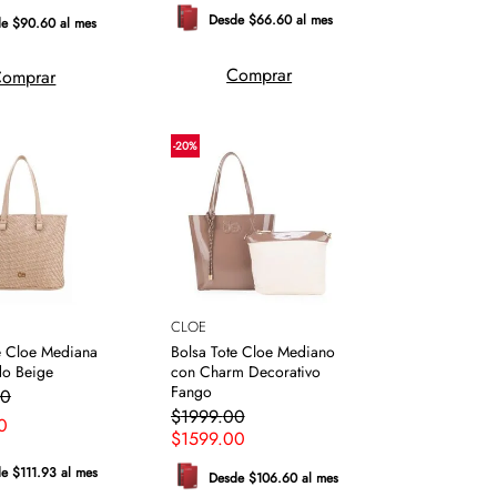
Desde $66.60 al mes
e $90.60 al mes
Comprar
omprar
-
20
%
CLOE
e Cloe Mediana
Bolsa Tote Cloe Mediano
do Beige
con Charm Decorativo
Fango
0
$
1999
.
00
0
$
1599
.
00
e $111.93 al mes
Desde $106.60 al mes