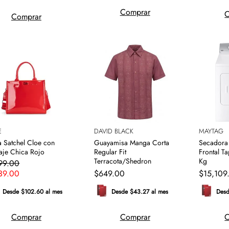
Comprar
C
Comprar
E
DAVID BLACK
MAYTAG
a Satchel Cloe con
Guayamisa Manga Corta
Secadora
aje Chica Rojo
Regular Fit
Frontal Ta
Terracota/Shedron
Kg
99
.
00
39
.
00
$
649
.
00
$
15
,
109
Desde $102.60 al mes
Desde $43.27 al mes
Desd
Comprar
Comprar
C