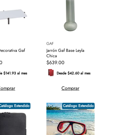
GAF
ecorativa Gaf
Jarrón Gaf Base Leyla
Chica
0
$
639
.
00
e $141.93 al mes
Desde $42.60 al mes
omprar
Comprar
Catálogo Extendido
Catálogo Extendido