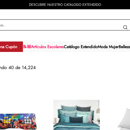
ENVÍOS GRATIS A PARTIR DE $799 🇲🇽
y más...
ona Cupón
📝🎒Artículos Escolares
Catálogo Extendido
Moda Mujer
Bellez
ando
40 de 14,224