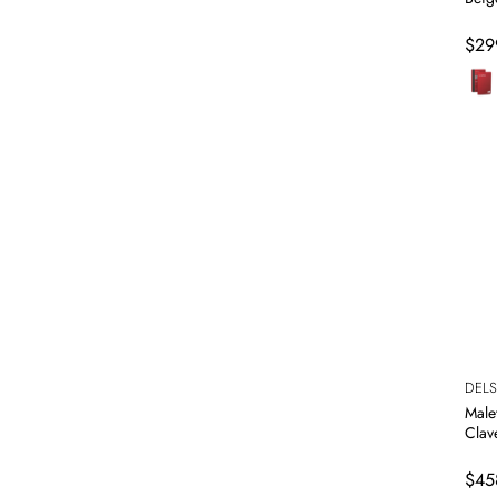
$
29
DELS
Male
Clav
$
45