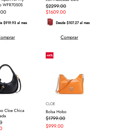
no WFR7050S
$
2299
.
00
.
00
$
1609
.
00
e $919.93 al mes
Desde $107.27 al mes
omprar
Comprar
-
44
%
CLOE
bo Cloe Chica
Bolsa Hobo
ada
$
1799
.
00
0
$
999
.
00
0