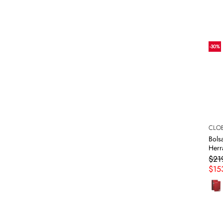
-
30
%
CLO
Bols
Herr
$
21
$
15