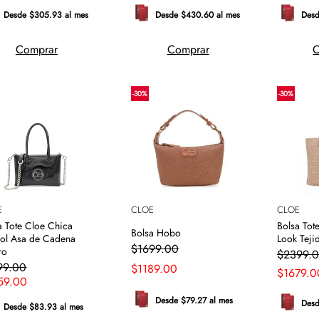
Desde $305.93 al mes
Desde $430.60 al mes
Desd
Comprar
Comprar
C
-
30
%
-
30
%
E
CLOE
CLOE
a Tote Cloe Chica
Bolsa Tot
Bolsa Hobo
ol Asa de Cadena
Look Teji
$
1699
.
00
ro
$
2399
.
0
99
.
00
$
1189
.
00
$
1679
.
0
59
.
00
Desde $79.27 al mes
Desd
Desde $83.93 al mes