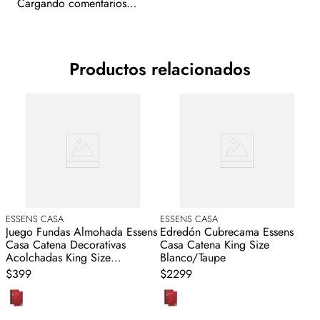
Cargando comentarios…
Productos relacionados
ESSENS CASA
ESSENS CASA
E
Juego Fundas Almohada Essens
Edredón Cubrecama Essens
J
o
Casa Catena Decorativas
Casa Catena King Size
C
Acolchadas King Size
Blanco/Taupe
A
Blanco/Taupe
$399
$2299