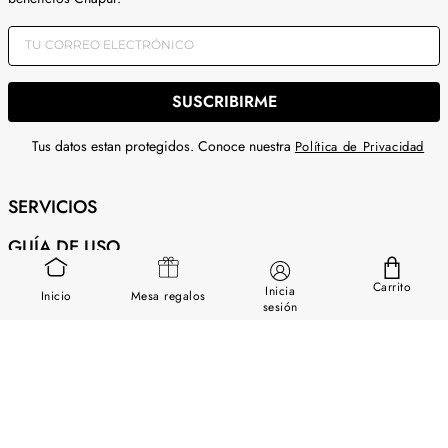
SUSCRIBIRME
Tus datos estan protegidos. Conoce nuestra
Política de Privacidad
SERVICIOS
GUÍA DE USO
SOBRE NOSOTROS
Carrito
Inicia
Inicio
Mesa regalos
sesión
CONTÁCTANOS