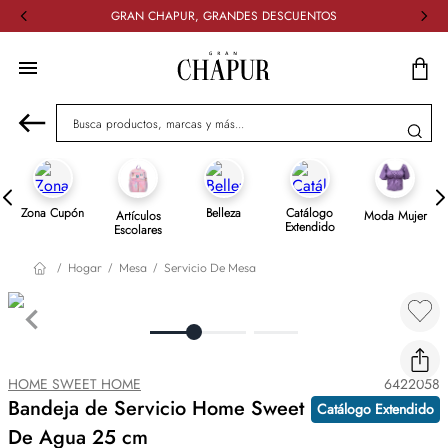
GRAN CHAPUR, GRANDES DESCUENTOS
Busca productos, marcas y más...
Zona Cupón
Belleza
Catálogo
Artículos
Moda Mujer
Extendido
Escolares
Hogar
Mesa
Servicio De Mesa
HOME SWEET HOME
6422058
Bandeja de Servicio Home Sweet Home Jacinto
Catálogo Extendido
De Agua 25 cm