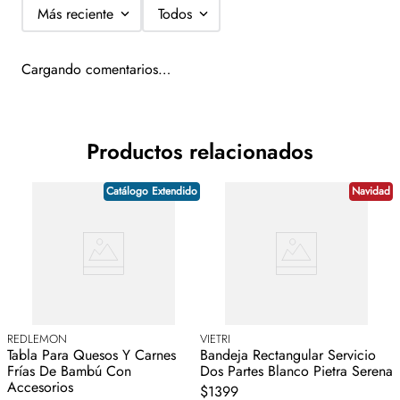
proveedor.
Más reciente
Todos
-Los cambios se realizarán únicamente si el producto entregado, es
diferente al producto pedido ó si esta dañado.
Cargando comentarios…
-La garantía del producto es gestionada directamente con el
proveedor. Consulta términos y condiciones.
Productos relacionados
Catálogo Extendido
Navidad
REDLEMON
VIETRI
B
Tabla Para Quesos Y Carnes
Bandeja Rectangular Servicio
S
Frías De Bambú Con
Dos Partes Blanco Pietra Serena
T
Accesorios
$1399