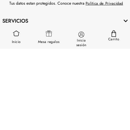
Tus datos estan protegidos. Conoce nuestra
Política de Privacidad
SERVICIOS
GUÍA DE USO
Carrito
Inicia
Inicio
Mesa regalos
SOBRE NOSOTROS
sesión
CONTÁCTANOS
Descargar App Chapur