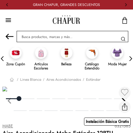
GRAN CHAPUR, GRANDES DESCUENTOS
Busca productos, marcas y más...
Zona Cupón
Artículos
Belleza
Catálogo
Moda Mujer
Escolares
Extendido
Linea Blanca
Aires Acondicionados
Estándar
Instalación Básica Gratis
MABE
6321585