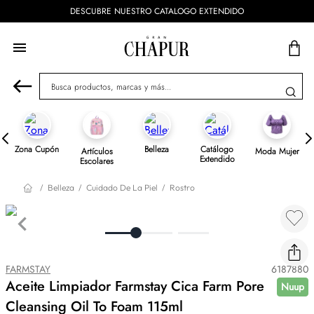
DESCUBRE NUESTRO CATALOGO EXTENDIDO
Busca productos, marcas y más...
Zona Cupón
Belleza
Catálogo
Artículos
Moda Mujer
Extendido
Escolares
Belleza
Cuidado De La Piel
Rostro
FARMSTAY
6187880
Aceite Limpiador Farmstay Cica Farm Pore
Nuup
Cleansing Oil To Foam 115ml