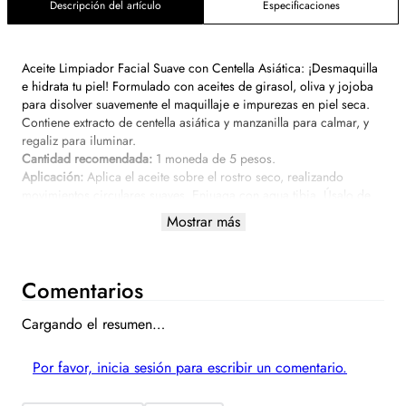
Descripción del artículo
Especificaciones
Aceite Limpiador Facial Suave con Centella Asiática: ¡Desmaquilla
e hidrata tu piel! Formulado con aceites de girasol, oliva y jojoba
para disolver suavemente el maquillaje e impurezas en piel seca.
Contiene extracto de centella asiática y manzanilla para calmar, y
regaliz para iluminar.
Cantidad recomendada:
1 moneda de 5 pesos.
Aplicación:
Aplica el aceite sobre el rostro seco,
realizando
movimientos circulares suaves. Enjuaga con
agua tibia. Úsalo de
noche.
Mostrar más
Comentarios
Ingredientes:
Agua, aceite de semilla de girasol, aceite de oliva, aceite de
Cargando el resumen…
semilla de jojoba, aceite de semilla de camelia, extracto de centella
asiática, extracto de flor de manzanilla, extracto de raíz de regaliz,
glicerina, polisorbato 20, ácido cítrico, fragancia y fenoxietanol.
Por favor, inicia sesión para escribir un comentario.