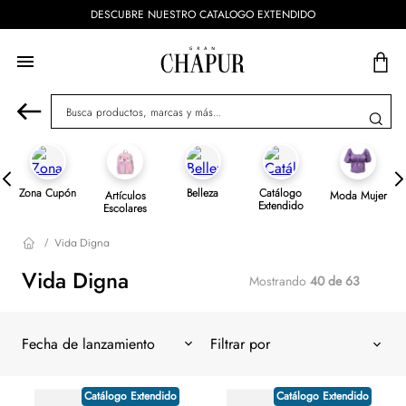
ENVÍOS GRATIS A PARTIR DE $799 🇲🇽
Busca productos, marcas y más...
Zona Cupón
Belleza
Catálogo
Artículos
Moda Mujer
Extendido
Escolares
Vida Digna
Vida Digna
Mostrando
40 de 63
Fecha de lanzamiento
Catálogo Extendido
Catálogo Extendido