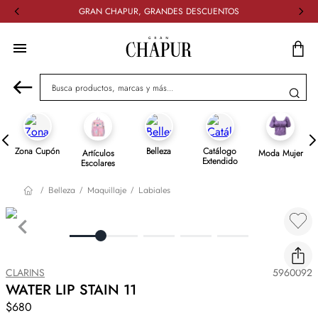
GRAN CHAPUR, GRANDES DESCUENTOS
Busca productos, marcas y más...
Zona Cupón
Belleza
Catálogo
Artículos
Moda Mujer
Extendido
Escolares
Belleza
Maquillaje
Labiales
CLARINS
5960092
WATER LIP STAIN 11
$680