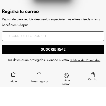
Registra tu correo
Registrate para recibir descuentos especiales, las ultimas tendencias y
beneficios Chapur.
SUSCRIBIRME
Tus datos estan protegidos. Conoce nuestra
Política de Privacidad
SERVICIOS
Carrito
Inicia
Inicio
Mesa regalos
GUÍA DE USO
sesión
SOBRE NOSOTROS
CONTÁCTANOS