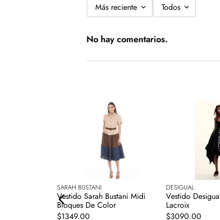
Más reciente
Todos
No hay comentarios.
STICA
SARAH BUSTANI
DESIGUAL
ía Fantástica
Vestido Sarah Bustani Midi
Vestido Desigual
Bloques De Color
Lacroix
$
1349
.
00
$
3090
.
00