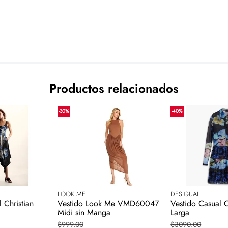
Productos relacionados
-
30
%
-
40
%
LOOK ME
DESIGUAL
 Christian
Vestido Look Me VMD60047
Vestido Casual 
Midi sin Manga
Larga
$
999
.
00
$
3090
.
00