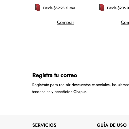
Desde $89.93 al mes
Desde $206.0
 al mes
Comprar
Com
mprar
Registra tu correo
Registrate para recibir descuentos especiales, las ultima
tendencias y beneficios Chapur.
SERVICIOS
GUÍA DE USO