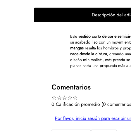
Descripción del artí
Este
vestido corto de corte semicir
su acabado liso con un movimiento
mangas
resalta los hombros y prop
nace desde la cintura
, creando una
diseño minimalista, esta prenda se
planas hasta una propuesta más aud
Comentarios
☆
☆
☆
☆
☆
0 Calificación promedio
(0 comentarios
Por favor, inicia sesión para escribir 