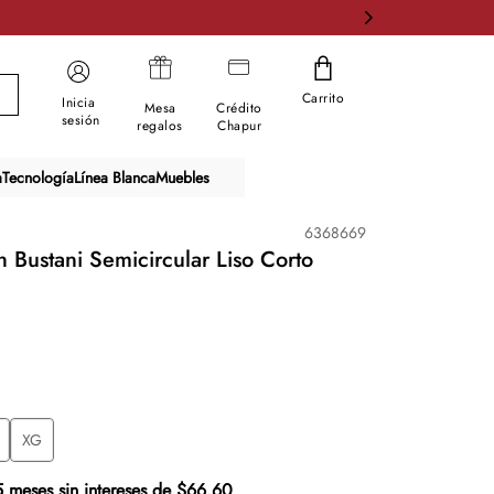
Carrito
Inicia
Mesa
Crédito
sesión
regalos
Chapur
a
Tecnología
Línea Blanca
Muebles
6368669
h Bustani Semicircular Liso Corto
XG
5 meses sin intereses de $66.60