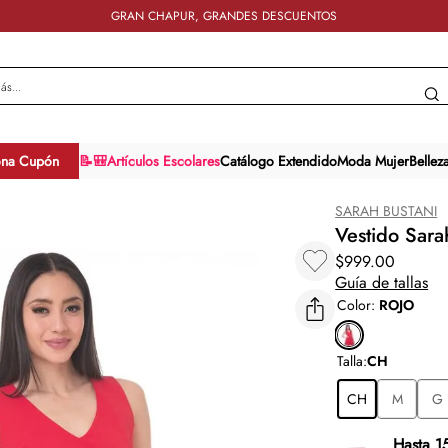
GRAN CHAPUR, GRANDES DESCUENTOS
y más...
ona Cupón
📝🎒Artículos Escolares
Catálogo Extendido
Moda Mujer
Bellez
SARAH BUSTANI
Vestido Sara
$
999
.
00
Guía de tallas
Color
:
ROJO
Talla
:
CH
CH
M
G
Hasta 1