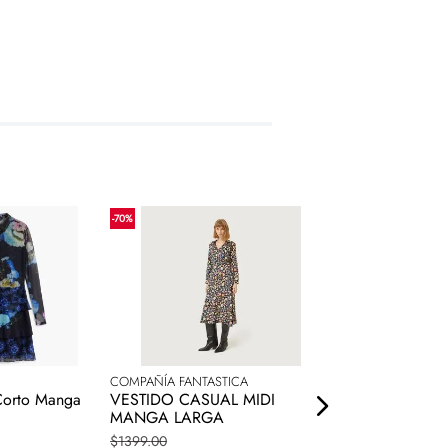
-
70
%
-
70
%
COMPAÑÍA FANTASTICA
COMPAÑÍA FANTAS
Corto Manga
VESTIDO CASUAL MIDI
Vestido Compañía
MANGA LARGA
Manga Larga
$
1399
.
00
$
1799
.
00