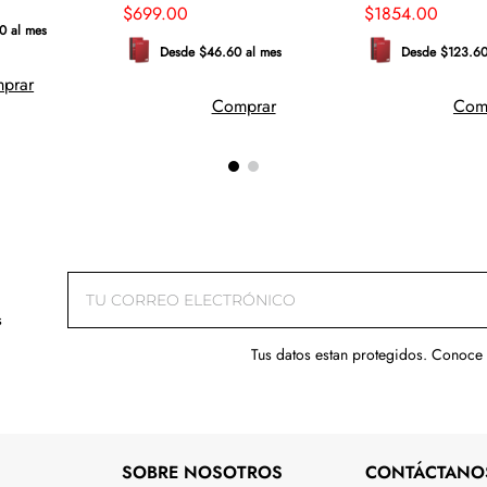
$
699
.
00
$
1854
.
00
0 al mes
Desde $46.60 al mes
Desde $123.60
prar
Comprar
Com
s
Tus datos estan protegidos. Conoce
SOBRE NOSOTROS
CONTÁCTANO