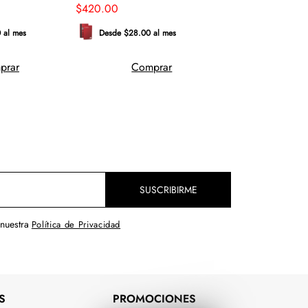
$
420
.
00
$
540
.
00
 al mes
Desde $28.00 al mes
Desde $36.00 
prar
Comprar
Comp
SUSCRIBIRME
 nuestra
Política de Privacidad
S
PROMOCIONES