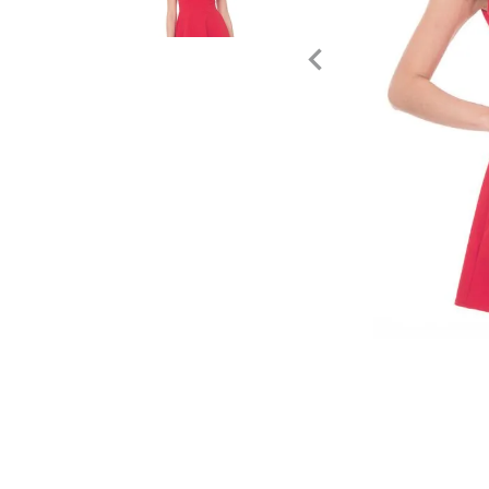
Tecnología
Muebles
Colchones
Línea blanca
Hogar
Juguetería
Deportes
Movilidad
Gourmet
Productos Yucatecos
Salud y Bienestar