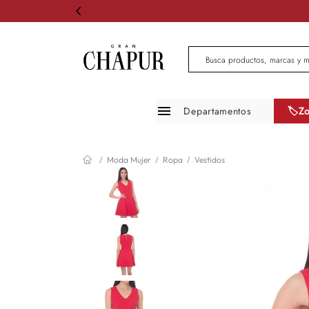
Busca productos, marcas 
Departamentos
🏷️Z
Moda mujer
Moda Mujer
Ropa
Vestidos
Moda hombre
Zapatos
Infantil
Belleza
Mascotas