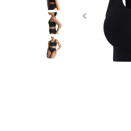
Tecnología
Muebles
Colchones
Línea blanca
Hogar
Juguetería
Deportes
Movilidad
Gourmet
Productos Yucatecos
Salud y Bienestar