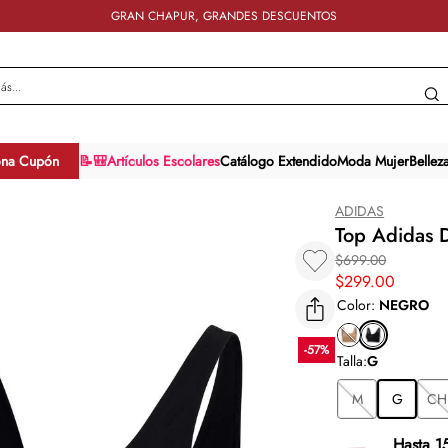
GRAN CHAPUR, GRANDES DESCUENTOS
y más...
ona Cupón
📝🎒Artículos Escolares
Catálogo Extendido
Moda Mujer
Bellez
ADIDAS
Top Adidas 
$
699
.
00
$
299
.
00
Color
:
NEGRO
-
57
%
Talla
:
G
M
G
CH
Hasta 1