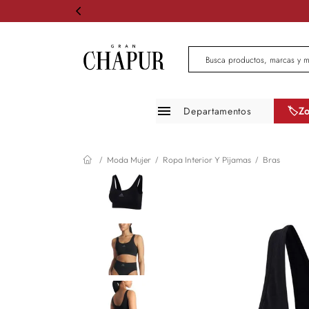
Busca productos, marcas 
Departamentos
🏷️Z
Moda mujer
Moda Mujer
Ropa Interior Y Pijamas
Bras
Moda hombre
Zapatos
Infantil
Belleza
Mascotas