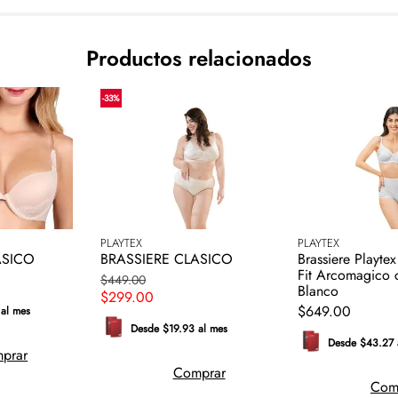
Productos relacionados
-
33
%
PLAYTEX
PLAYTEX
ASICO
BRASSIERE CLASICO
Brassiere Playte
Fit Arcomagico c
$
449
.
00
Blanco
$
299
.
00
$
649
.
00
al mes
Desde $19.93 al mes
Desde $43.27 
prar
Comprar
Com