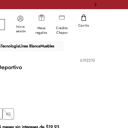
Carrito
Inicia
Mesa
Crédito
sesión
regalos
Chapur
a
Tecnología
Línea Blanca
Muebles
6192210
Deportivo
XG
5 meses sin intereses de $19.93