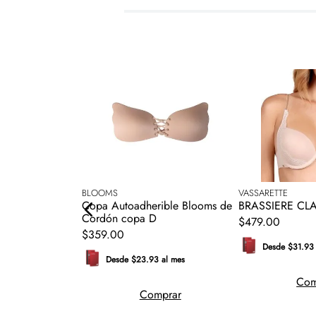
BLOOMS
VASSARETTE
illas Playtex
Copa Autoadherible Blooms de
BRASSIERE CL
ss
Cordón copa D
$
479
.
00
$
359
.
00
Desde $31.93 
 al mes
Desde $23.93 al mes
Com
mprar
Comprar