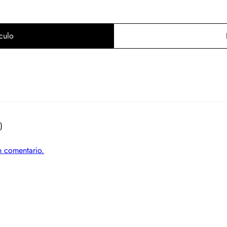
culo
)
un comentario.