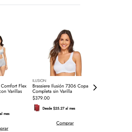
ILUSION
PLAYTEX
x Comfort Flex
Brassiere Ilusión 7306 Copa
Brassiere sin Vari
on Varillas
Completa sin Varilla
A152 Criss Cross
$
379
.
00
$
599
.
00
Desde $25.27 al mes
Desde $39.93 a
al mes
Comprar
Comp
prar