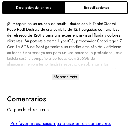
Descripción del artículo
Especificaciones
¡Sumérgete en un mundo de posibilidades con la Tablet Xiaomi
Poco Pad! Disfruta de una pantalla de 12.1 pulgadas con una tasa
de refresco de 120Hz para una experiencia visual fluida y colores
vibrantes. Su potente sistema HyperOS, procesador Snapdragon 7
Gen 1 y 8GB de RAM garantizan un rendimiento rápido y eficiente
en todas tus tareas; ya sea para un uso personal o profesional, esta
tableta será tu compañera perfecta. Con 256GB de
almacenamiento interno, tendrás espacio de sobra para tus
aplicaciones, juegos y archivos. Disfruta de fotos de gran calidad
e inmortaliza tus mejores momentos con la cámara de 8MP, la cual
Mostrar más
también podrás usar para realizar videollamadas. Además, su
batería de larga duración te acompañará durante todo el día.
Perfecta para el entretenimiento, el trabajo o el estudio, la Xiaomi
Comentarios
Poco Pad es la elección ideal para quienes buscan una tablet
potente y versátil. ¡No esperes más y adquiere la tuya!
Cargando el resumen…
Por favor, inicia sesión para escribir un comentario.