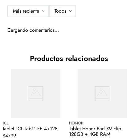
Más reciente
Todos
Cargando comentarios…
Productos relacionados
TCL
HONOR
H
Tablet TCL Tab11 FE 4+128
Tablet Honor Pad X9 Flip
T
128GB + 4GB RAM
$4799