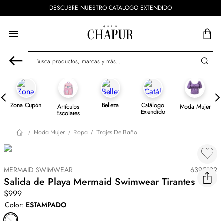
DESCUBRE NUESTRO CATALOGO EXTENDIDO
Busca productos, marcas y más...
Zona Cupón
Belleza
Catálogo
Artículos
Moda Mujer
Extendido
Escolares
Moda Mujer
Ropa
Trajes De Baño
MERMAID SWIMWEAR
6395102
Salida de Playa Mermaid Swimwear Tirantes
$999
Color
:
ESTAMPADO