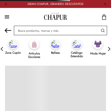
GRAN CHAPUR, GRANDES DESCUENTOS
Descripción del artículo
Especificaciones
Comentarios
Busca productos, marcas y más...
Cargando el resumen…
Por favor, inicia sesión para escribir un comentario.
Zona Cupón
Belleza
Catálogo
Artículos
Moda Mujer
Extendido
Escolares
Más reciente
Todos
Cargando comentarios…