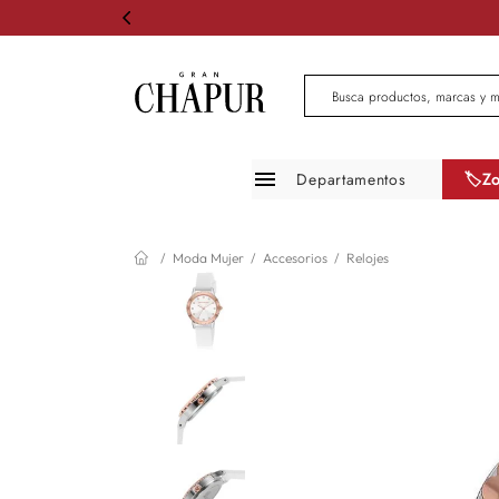
Busca productos, marcas 
Departamentos
🏷️Z
Moda mujer
Moda Mujer
Accesorios
Relojes
Moda hombre
Zapatos
Infantil
Belleza
Mascotas