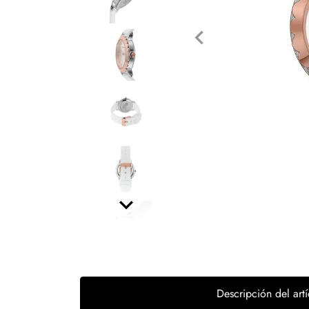
Tecnología
Muebles
Colchones
Línea blanca
Hogar
Juguetería
Deportes
Movilidad
Gourmet
Productos Yucatecos
Descripción del artí
Salud y Bienestar