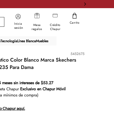
Carrito
Inicia
Mesa
Crédito
sesión
regalos
Chapur
a
Tecnología
Línea Blanca
Muebles
5452675
stico Color Blanco Marca Skechers
235 Para Dama
5 meses sin intereses de $53.27
jeta Chapur
Exclusivo en Chapur Móvil
ta mínimos de compra)
to Chapur aquí.