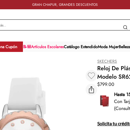
GRAN CHAPUR, GRANDES DESCUENTOS
y más...
ona Cupón
📝🎒Artículos Escolares
Catálogo Extendido
Moda Mujer
Bellez
SKECHERS
Reloj De Plá
Modelo SR6
$
799
.
00
Hasta 1
Con Tar
(Consul
Solicita tu crédi