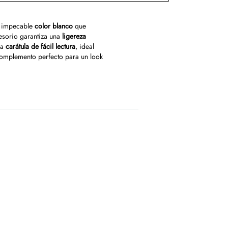
u impecable
color blanco
que
cesorio garantiza una
ligereza
na
carátula de fácil lectura
, ideal
complemento perfecto para un look