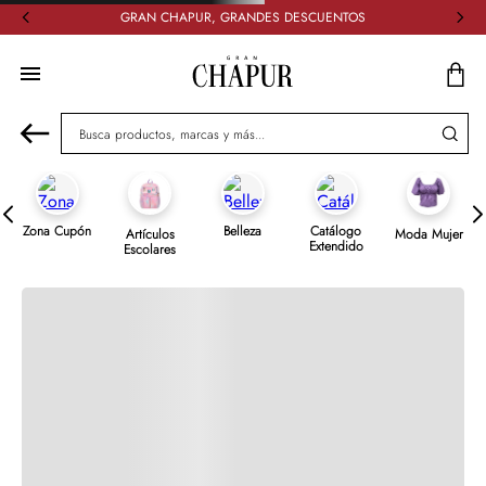
GRAN CHAPUR, GRANDES DESCUENTOS
Descripción del artículo
Especificaciones
Comentarios
Busca productos, marcas y más...
Cargando el resumen…
Por favor, inicia sesión para escribir un comentario.
Zona Cupón
Belleza
Catálogo
Artículos
Moda Mujer
Extendido
Escolares
Más reciente
Todos
Cargando comentarios…