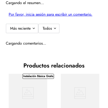
Protección de Voltaje Tarjeta de control mejorada para resistir
Cargando el resumen…
mayores picos de voltaje manteniendo el minisplit operando de
manera estable sin necesidad de un regulador de voltaje.
Por favor, inicia sesión para escribir un comentario.
Hyper Graphene Fin. Exclusivo recubrimiento de grafeno con la
mayor durabilidad del mercado, 5 veces más resistente que el
Más reciente
Todos
recubrimiento dorado y 12.5 veces más que el recubrimiento
regular.
Smart WiFi Control. Control del Aire Acondicionado en cualquier
Cargando comentarios…
momento desde tu teléfono móvil.
ESPECIFICACIONES:
Capacidad: 1 TON
Productos relacionados
SEER: 20.2
Peso Con empaque: Interior 12.2 kg | U. Exterior 32.3 KG
Instalación Básica Gratis
Peso Sin empaque: Interior 9.7 kg | U. Exterior 29.8 KG
Dimensiones con empaque: 875x285x375
Dimensiones sin empaque: 802x200x295
Voltaje: 110 V