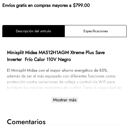
Envíos gratis en compras mayores a $799.00
Descripción del artículo
Especificaciones
Minisplit Midea
MAS12H1AGM
Xtreme Plus Save
Inverter Frío Calor 110V Negro
El Minisplit Midea con el mayor ahorro energético de 85%,
además de ser el más equipado con diferentes funciones como
protección contra variaciones de voltaje y control vía Wifi para
brindarte los mejores momentos de confort. Tiene la capacidad de
1 tonelada y función frío/calor que mantienen los espacios a la
temperatura ideal.
Mostrar más
Tecnología Inverter Plus. Ahorro de energía hasta un 85% por el
Algoritmo SmartSavE. Su tecnología termostática mantiene las
Comentarios
variaciones de temperatura en ± 0,5°C.