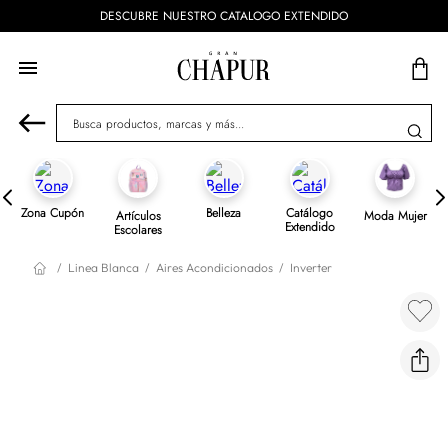
DESCUBRE NUESTRO CATALOGO EXTENDIDO
Busca productos, marcas y más...
Zona Cupón
Belleza
Catálogo
Artículos
Moda Mujer
Extendido
Escolares
Linea Blanca
Aires Acondicionados
Inverter