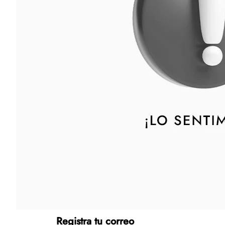
Tecnología
Muebles
Colchones
Línea blanca
Hogar
Juguetería
Deportes
Gourmet
Productos Yucatecos
Salud y Bienestar
Registra tu correo