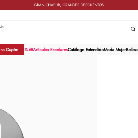
GRAN CHAPUR, GRANDES DESCUENTOS
y más...
ona Cupón
📝🎒Artículos Escolares
Catálogo Extendido
Moda Mujer
Bellez