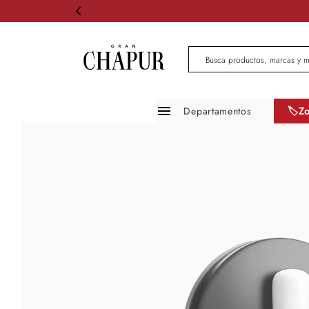
Busca productos, marcas 
Departamentos
🏷️Z
Moda mujer
Moda hombre
Zapatos
Infantil
Belleza
Mascotas