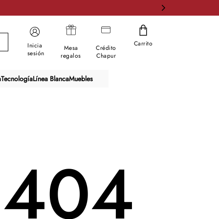
Carrito
Inicia
Mesa
Crédito
sesión
regalos
Chapur
a
Tecnología
Línea Blanca
Muebles
404