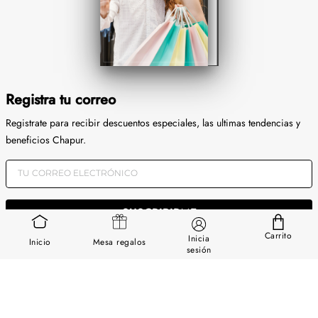
Registra tu correo
Registrate para recibir descuentos especiales, las ultimas tendencias y
beneficios Chapur.
SUSCRIBIRME
Carrito
Inicia
Inicio
Mesa regalos
Tus datos estan protegidos. Conoce nuestra
Política de Privacidad
sesión
SERVICIOS
GUÍA DE USO