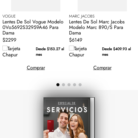
VOGUE
MARC JACOBS
C
Lentes De Sol Vogue Modelo
Lentes De Sol Marc Jacobs
L
0Vo5692S32959A46 Para
Modelo Marc 890/S Para
Dama
Dama
$2299
$6149
Desde $153.27 al
Desde $409.93 al
mes
mes
Comprar
Comprar