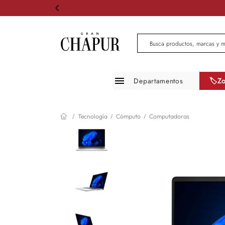
Busca productos, marcas 
Departamentos
🏷️Z
Moda mujer
Tecnología
Cómputo
Computadoras
Moda hombre
Zapatos
Infantil
Belleza
Mascotas