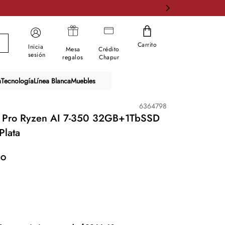
Carrito
Inicia
Mesa
Crédito
sesión
regalos
Chapur
a
Tecnología
Línea Blanca
Muebles
6364798
L Pro Ryzen AI 7-350 32GB+1TbSSD
Plata
IO