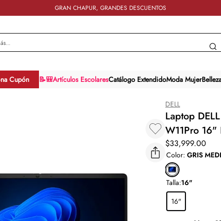
GRAN CHAPUR, GRANDES DESCUENTOS
y más...
ona Cupón
📝🎒Artículos Escolares
Catálogo Extendido
Moda Mujer
Bellez
DELL
Laptop DEL
W11Pro 16" 
$
33
,
999
.
00
Color
:
GRIS MED
Talla
:
16"
16"