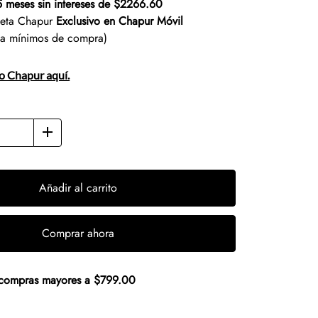
5 meses sin intereses de $2266.60
jeta Chapur
Exclusivo en Chapur Móvil
ta mínimos de compra)
to Chapur aquí.
Añadir al carrito
Comprar ahora
n compras mayores a $799.00