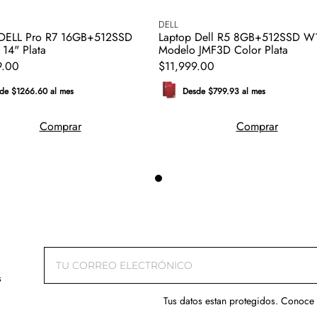
DELL
 DELL Pro R7 16GB+512SSD
Laptop Dell R5 8GB+512SSD W
14" Plata
Modelo JMF3D Color Plata
9
.
00
$
11
,
999
.
00
de $1266.60 al mes
Desde $799.93 al mes
Comprar
Comprar
s
Tus datos estan protegidos. Conoce