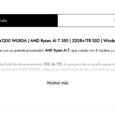
culo
920x1200 WUXGA | AMD Ryzen AI 7 350 | 32GB+1TB SSD | Windo
da con un potente procesador
AMD Ryzen AI 7
, que cuenta con 8 núcleos y 
idad total de almacenamiento
SSD de 1TB
, lo que permite un amplio espacio
iza tecnología DDR5-SDRAM, asegura un rendimiento fluido y eficiente en mul
a una resolución de 1920x1200 WUXGA, proporcionando imágenes nítidas y co
Mostrar más
bajo hasta el entretenimiento. El sistema operativo instalado es
Windows 11 
 Radeon Graphics
, que permite un rendimiento gráfico adecuado para tare
está configurado en español, facilitando la escritura en este idioma.