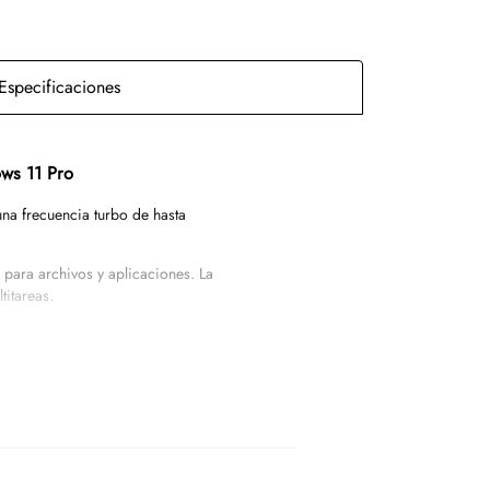
Especificaciones
ws 11 Pro
una frecuencia turbo de hasta
 para archivos y aplicaciones. La
titareas.
lores vibrantes, ideal para
Pro
, que ofrece una experiencia
as cotidianas y algunas