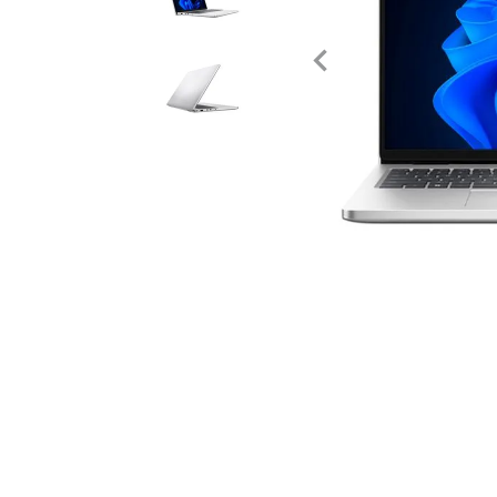
Tecnología
Muebles
Colchones
Línea blanca
Hogar
Juguetería
Deportes
Gourmet
Productos Yucatecos
Salud y Bienestar