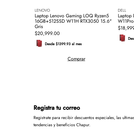
LENOVO
DELL
Laptop Lenovo Gaming LOQ Ryzen5
Laptop
16GB+512SSD W11H RTX3050 15.6"
W11Pro 
Gris
$
18
,
99
$
20
,
999
.
00
Des
Desde $1399.93 al mes
Comprar
Registra tu correo
Registrate para recibir descuentos especiales, las ultima
tendencias y beneficios Chapur.