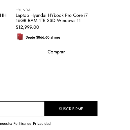
HYUNDAI
11H
Laptop Hyundai HYbook Pro Core i7
16GB RAM 1TB SSD Windows 11
$
12
,
999
.
00
Desde $866.60 al mes
Comprar
SUSCRIBIRME
 nuestra
Política de Privacidad