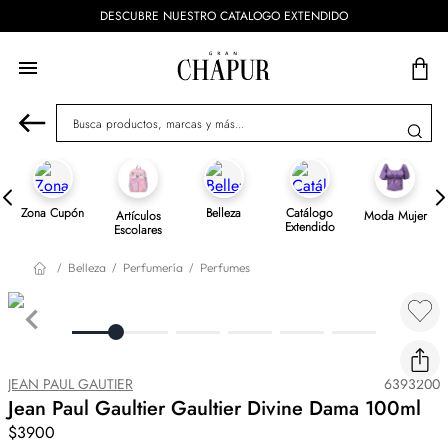
DESCUBRE NUESTRO CATALOGO EXTENDIDO
Busca productos, marcas y más...
Zona Cupón
Belleza
Catálogo
Artículos
Moda Mujer
Extendido
Escolares
Belleza
Perfumería
Perfumes
JEAN PAUL GAUTIER
6393200
Jean Paul Gaultier Gaultier Divine Dama 100ml
$3900