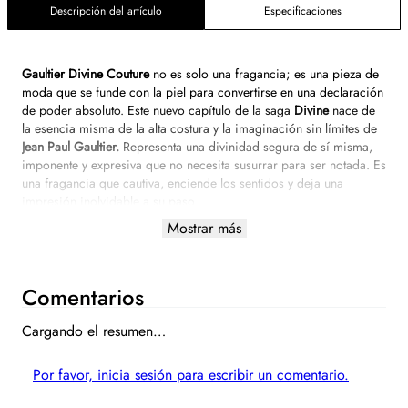
Descripción del artículo
Especificaciones
Gaultier Divine Couture
no es solo una fragancia; es una pieza de
moda que se funde con la piel para convertirse en una declaración
de poder absoluto. Este nuevo capítulo de la saga
Divine
nace de
la esencia misma de la alta costura y la imaginación sin límites de
Jean Paul Gaultier.
Representa una divinidad segura de sí misma,
imponente y expresiva que no necesita susurrar para ser notada. Es
una fragancia que cautiva, enciende los sentidos y deja una
impresión inolvidable a su paso.
Mostrar más
Notas Olfativas
Nota de Corazón (Frambuesa Impertinente):
Una fruta que se
atreve. No es una frambuesa cualquiera; es jugosa, radiante y
aporta una energía vibrante que domina la composición desde el
Comentarios
primer instante.
Cargando el resumen…
Nota de Contraste (Merengue Audaz):
Una pincelada ligera y
aireada que introduce una dulzura sutil, inesperada y sofisticada,
suavizando la intensidad frutal con elegancia.
Por favor, inicia sesión para escribir un comentario.
Nota de Fondo (Benjuí de Oro)
: Un cierre de calidez dorada,