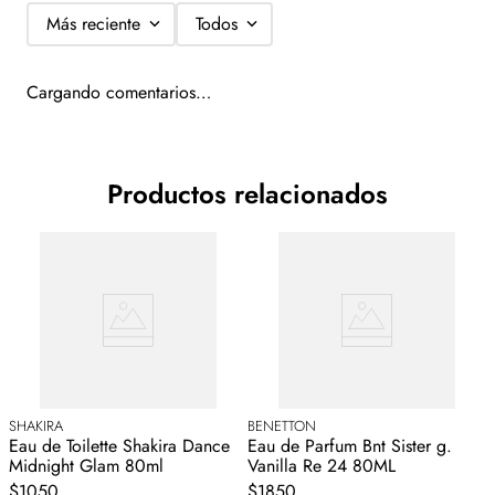
suave y profundamente envolvente. El benjuí otorga una fijación
Más reciente
Todos
sensual e inalterable, sellando la fragancia con un aura de misterio.
Cargando comentarios…
Productos relacionados
SHAKIRA
BENETTON
H
Eau de Toilette Shakira Dance
Eau de Parfum Bnt Sister g.
E
Midnight Glam 80ml
Vanilla Re 24 80ML
$1050
$1850