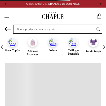
GRAN CHAPUR, GRANDES DESCUENTOS
Descripción del artículo
Especificaciones
Comentarios
Busca productos, marcas y más...
Cargando el resumen…
Por favor, inicia sesión para escribir un comentario.
Zona Cupón
Belleza
Catálogo
Artículos
Moda Mujer
Extendido
Escolares
Más reciente
Todos
Cargando comentarios…