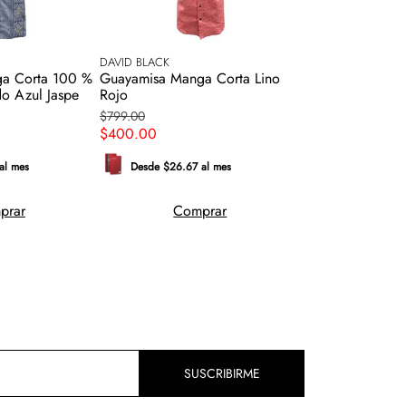
DAVID BLACK
a Corta 100 %
Guayamisa Manga Corta Lino
o Azul Jaspe
Rojo
$
799
.
00
$
400
.
00
al mes
Desde $26.67 al mes
prar
Comprar
SUSCRIBIRME