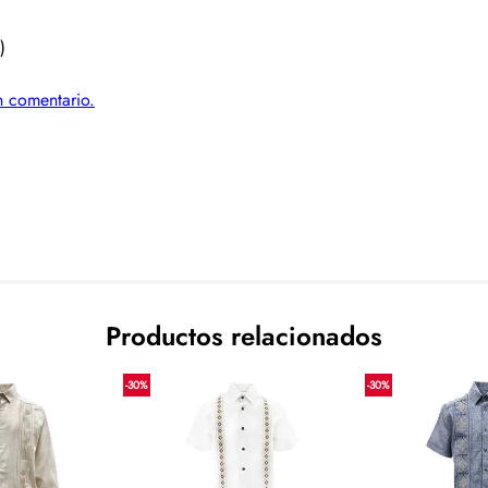
)
un comentario.
Productos relacionados
-
30
%
-
30
%