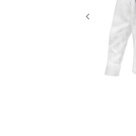
Tecnología
Muebles
Colchones
Línea blanca
Hogar
Juguetería
Deportes
Movilidad
Gourmet
Productos Yucatecos
Salud y Bienestar