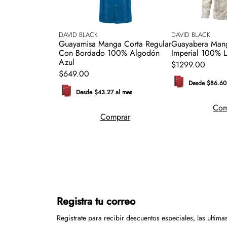
DAVID BLACK
DAVID BLACK
Guayamisa Manga Corta Regular
Guayabera Man
Con Bordado 100% Algodón
Imperial 100% L
Azul
$
1299
.
00
$
649
.
00
Desde $86.60
Desde $43.27 al mes
Com
Comprar
Registra tu correo
Registrate para recibir descuentos especiales, las ultima