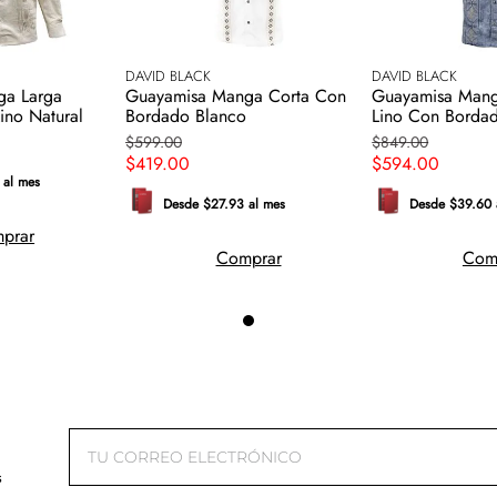
DAVID BLACK
DAVID BLACK
ga Larga
Guayamisa Manga Corta Con
Guayamisa Mang
ino Natural
Bordado Blanco
Lino Con Bordad
$
599
.
00
$
849
.
00
$
419
.
00
$
594
.
00
 al mes
Desde $27.93 al mes
Desde $39.60 
prar
Comprar
Com
s