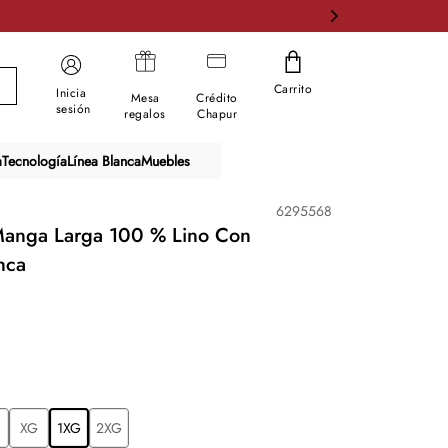
Carrito
Inicia
Mesa
Crédito
sesión
regalos
Chapur
a
Tecnología
Línea Blanca
Muebles
6295568
anga Larga 100 % Lino Con
nca
XG
1XG
2XG