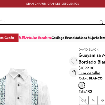
GRAN CHAPUR, GRANDES DESCUENTOS
y más...
ona Cupón
📝🎒Artículos Escolares
Catálogo Extendido
Moda Mujer
Bellez
DAVID BLACK
Guayamisa M
Bordado Bla
$
1099
.
00
Guía de tallas
Color
:
BLANCO
Talla
:
1XG
CH
M
G