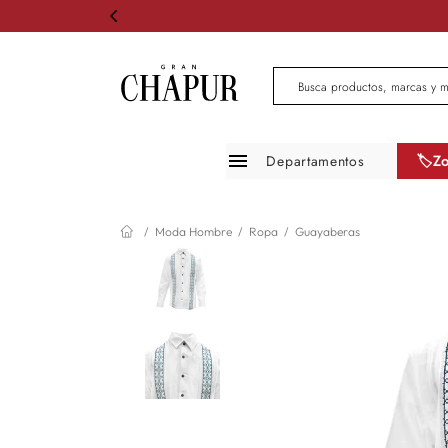
Busca productos, marcas 
Departamentos
🏷️Z
Moda mujer
Moda Hombre
Ropa
Guayaberas
Moda hombre
Zapatos
Infantil
Belleza
Mascotas