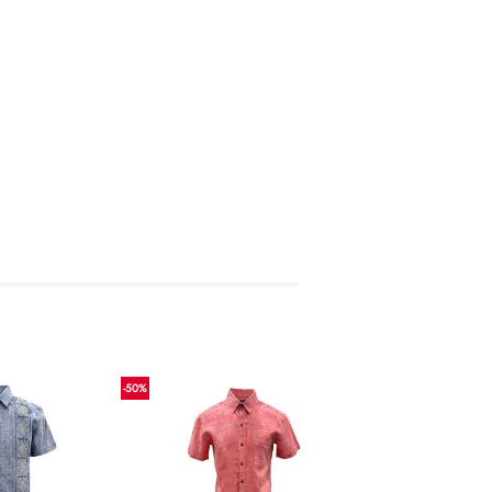
-
50
%