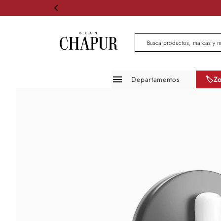
Busca productos, marcas 
Departamentos
🏷️Z
Moda mujer
Moda hombre
Zapatos
Infantil
Belleza
Mascotas