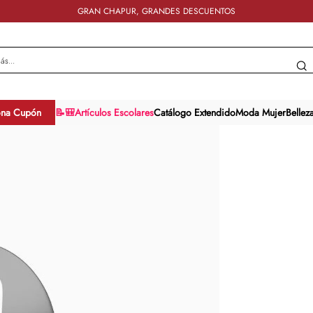
GRAN CHAPUR, GRANDES DESCUENTOS
y más...
ona Cupón
📝🎒Artículos Escolares
Catálogo Extendido
Moda Mujer
Bellez