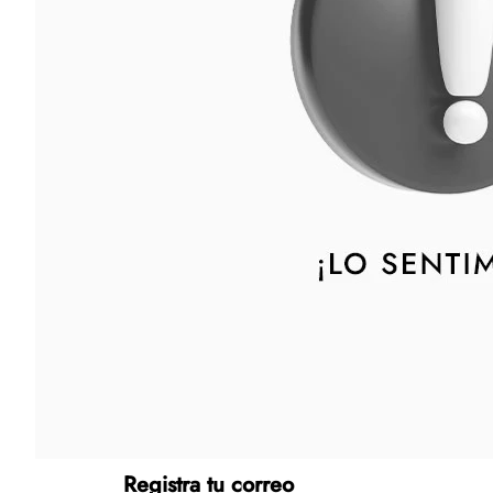
Tecnología
Muebles
Colchones
Línea blanca
Hogar
Juguetería
Deportes
Movilidad
Gourmet
Productos Yucatecos
Salud y Bienestar
Registra tu correo