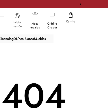
Carrito
Inicia
Mesa
Crédito
sesión
regalos
Chapur
a
Tecnología
Línea Blanca
Muebles
404