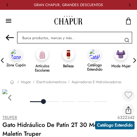
GRAN CHAPUR, GRANDES DESCUENTOS
Busca productos, marcas y más...
Zona Cupón
Catálogo
Artículos
Belleza
Moda Mujer
Extendido
Escolares
Hogar
Electrodomesticos
Aspiradoras E Hidrolavadoras
TRUPER
6322342
Gato Hidráulico De Patín 2T 30 Movimientos,
Catálogo Extendido
Maletín Truper