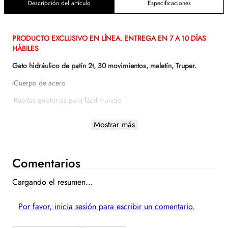
Descripción del artículo
Especificaciones
PRODUCTO EXCLUSIVO EN LÍNEA. ENTREGA EN 7 A 10 DÍAS
HÁBILES
Gato hidráulico de patín 2t, 30 movimientos, maletín, Truper.
-Cuerpo de acero
-Ruedas giratorias para fácil manejo
-Válvula de seguridad que evita la sobrecarga
Mostrar más
-Maneral que controla el levantamiento y descenso
MODELO: GAPA-2EM
Comentarios
ESPECIFICACIONES:
Cargando el resumen…
Movimientos: 30 (Nota: calculados sin carga)
Por favor, inicia sesión para escribir un comentario.
Altura máxima: 32 cm (12 1/2)
Largo del gato: 44 cm (17"""")
Capacidad de carga: 2 t